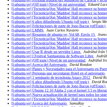
[l-ubuntu-ve] Próxima reunión del Ministerio de Ciencia y tec
[l-ubuntu-ve] (Off topic) Nivel de mi universidad
Eduard Luc
[l-ubuntu-ve] [Tecnoticia]Jon 'Maddog' Hall reconoce su homo
[l-ubuntu-ve] [Tecnoticia]Jon 'Maddog' Hall reconoce su homo
[l-ubuntu-ve] [Tecnoticia]Jon 'Maddog' Hall reconoce su homo
[l-ubuntu-ve] 6 años difunfiendo Ubuntu (off topic)
Sergio Me
[l-ubuntu-ve] Felicitaciones de parte de Jono Bacon (offTopic)
[l-ubuntu-ve] LMMS
Juan Carlos Navarro
[l-ubuntu-ve] Resumen de ubuntu-ve, Vol 68, Envío 15
Jeanc
[l-ubuntu-ve] [Tecnoticia]Jon 'Maddog' Hall reconoce su homo
[l-ubuntu-ve] [Tecnoticia]Jon 'Maddog' Hall reconoce su homo
[l-ubuntu-ve] [Tecnoticia]Jon 'Maddog' Hall reconoce su homo
[l-ubuntu-ve] Usar R desde un servidor Linux
Asdrúbal Iván 
[l-ubuntu-ve] I Festival Santiaguista de Software Libre
Asdrúb
[l-ubuntu-ve] (Off topic) Nivel de mi universidad
Asdrúbal Iv
[l-ubuntu-ve] Acerca del Aniversario
David Rondon
[l-ubuntu-ve] Planes y Necesidades para el Aniversario en Pue
[l-ubuntu-ve] Personas que necesitaran Hotel en el aniversario
[l-ubuntu-ve] 1 seminario de tecnologia Anaco 2012
David R
[l-ubuntu-ve] 6 años difunfiendo Ubuntu (off topic)
David Ro
[l-ubuntu-ve] Felicitaciones de parte de Jono Bacon (offTopic)
[l-ubuntu-ve] Ubuntu 12.10 Alpha 2 con el kernel 3.5 es liber
[l-ubuntu-ve] Nueva actualización de kernel para todos los si
[l-ubuntu-ve] [Tecnoticia]Jon 'Maddog' Hall reconoce su homo
[l-ubuntu-ve] Acerca del Aniversario
SamuRay