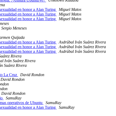
nología. ¿Asistirá UbuntuVe?
Unknown Kadaba
ena
sexualidad en honor a Alan Turing
Miguel Matos
sexualidad en honor a Alan Turing
Miguel Matos
sexualidad en honor a Alan Turing
Miguel Matos
neses
Sergio Meneses
armen Quijada
sexualidad en honor a Alan Turing
Asdrúbal Iván Suárez Rivera
sexualidad en honor a Alan Turing
Asdrúbal Iván Suárez Rivera
sexualidad en honor a Alan Turing
Asdrúbal Iván Suárez Rivera
Suárez Rivera
al Iván Suárez Rivera
án Suárez Rivera
rto La Cruz
David Rondon
David Rondon
ondon
ndon
David Rondon
ado
SamuRay
stemas operativos de Ubuntu
SamuRay
sexualidad en honor a Alan Turing
SamuRay