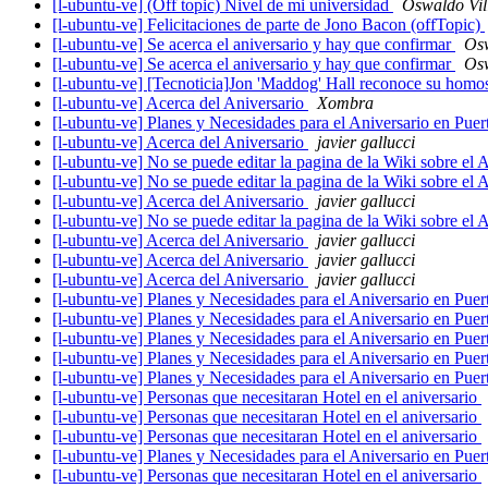
[l-ubuntu-ve] (Off topic) Nivel de mi universidad
Oswaldo Vil
[l-ubuntu-ve] Felicitaciones de parte de Jono Bacon (offTopic)
[l-ubuntu-ve] Se acerca el aniversario y hay que confirmar
Osw
[l-ubuntu-ve] Se acerca el aniversario y hay que confirmar
Osw
[l-ubuntu-ve] [Tecnoticia]Jon 'Maddog' Hall reconoce su homo
[l-ubuntu-ve] Acerca del Aniversario
Xombra
[l-ubuntu-ve] Planes y Necesidades para el Aniversario en Pue
[l-ubuntu-ve] Acerca del Aniversario
javier gallucci
[l-ubuntu-ve] No se puede editar la pagina de la Wiki sobre el 
[l-ubuntu-ve] No se puede editar la pagina de la Wiki sobre el 
[l-ubuntu-ve] Acerca del Aniversario
javier gallucci
[l-ubuntu-ve] No se puede editar la pagina de la Wiki sobre el 
[l-ubuntu-ve] Acerca del Aniversario
javier gallucci
[l-ubuntu-ve] Acerca del Aniversario
javier gallucci
[l-ubuntu-ve] Acerca del Aniversario
javier gallucci
[l-ubuntu-ve] Planes y Necesidades para el Aniversario en Pue
[l-ubuntu-ve] Planes y Necesidades para el Aniversario en Pue
[l-ubuntu-ve] Planes y Necesidades para el Aniversario en Pue
[l-ubuntu-ve] Planes y Necesidades para el Aniversario en Pue
[l-ubuntu-ve] Planes y Necesidades para el Aniversario en Pue
[l-ubuntu-ve] Personas que necesitaran Hotel en el aniversario
[l-ubuntu-ve] Personas que necesitaran Hotel en el aniversario
[l-ubuntu-ve] Personas que necesitaran Hotel en el aniversario
[l-ubuntu-ve] Planes y Necesidades para el Aniversario en Pue
[l-ubuntu-ve] Personas que necesitaran Hotel en el aniversario