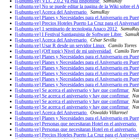
[l-ubuntu-ve] VLC 2.0.2 ya está disponible
SamuRay
[l-ubuntu-ve] No se puede editar la pagina de la Wiki sobre el 
[l-ubuntu-ve] Acerca del Aniversario
SamuRay
[l-ubuntu-ve] Planes y Necesidades para el Aniversario en Pue
[l-ubuntu-ve] Precios Hoteles Puerto La Cruz para el Aniversa
[l-ubuntu-ve] 1 seminario de tecnologia Anaco 2012
SamuRa
[l-ubuntu-ve] I Festival Santiaguista de Software Libre
SamuR
[l-ubuntu-ve] Acerca del Aniversario
César Sevilla
[l-ubuntu-ve] Usar R desde un servidor Linux
Camilo Torres
[l-ubuntu-ve] (Off topic) Nivel de mi universidad
Camilo Torr
[l-ubuntu-ve] Planes y Necesidades para el Aniversario en Pue
[l-ubuntu-ve] Planes y Necesidades para el Aniversario en Pue
[l-ubuntu-ve] Planes y Necesidades para el Aniversario en Pue
[l-ubuntu-ve] Planes y Necesidades para el Aniversario en Pue
[l-ubuntu-ve] Planes y Necesidades para el Aniversario en Pue
[l-ubuntu-ve] Planes y Necesidades para el Aniversario en Pue
[l-ubuntu-ve] Se acerca el aniversario y hay que confirmar
Nau
[l-ubuntu-ve] Se acerca el aniversario y hay que confirmar
Nau
[l-ubuntu-ve] Se acerca el aniversario y hay que confirmar
Nau
[l-ubuntu-ve] Se acerca el aniversario y hay que confirmar
Nau
[l-ubuntu-ve] Acerca del Aniversario
Oswaldo Villarroel
[l-ubuntu-ve] Planes y Necesidades para el Aniversario en Pue
[l-ubuntu-ve] Personas que necesitaran Hotel en el aniversario
[l-ubuntu-ve] Personas que necesitaran Hotel en el aniversario
[l-ubuntu-ve] Precios Hoteles Puerto La Cruz para el Aniversa