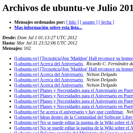
Archivos de ubuntu-ve Julio 20
Mensajes ordenados por:
[ hilo ]
[ asunto ]
[ fecha ]
Mas información sobre esta lista...
Desde:
Dom Jul 1 01:13:27 UTC 2012
Hasta:
Mar Jul 31 23:52:06 UTC 2012
Mensajes:
102
[l-ubuntu-ve] [Tecnoticia]Jon 'Maddog' Hall reconoce su homo
[l-ubuntu-ve] Acerca del Aniversario
Ricardo C. Fernández d
[l-ubuntu-ve] [Tecnoticia]Jon 'Maddog' Hall reconoce su homo
[l-ubuntu-ve] Acerca del Aniversario
Nelson Delgado
[l-ubuntu-ve] Acerca del Aniversario
Nelson Delgado
[l-ubuntu-ve] Acerca del Aniversario
Nelson Delgado
[l-ubuntu-ve] Planes y Necesidades para el Aniversario en Pue
[l-ubuntu-ve] Planes y Necesidades para el Aniversario en Pue
[l-ubuntu-ve] Planes y Necesidades para el Aniversario en Pue
[l-ubuntu-ve] Planes y Necesidades para el Aniversario en Pue
[l-ubuntu-ve] Se acerca el aniversario y hay que confirmar
Ne
[l-ubuntu-ve] Ideas dentro de la Comunidad del Software Libr
[l-ubuntu-ve] No se puede editar la pagina de la Wiki sobre el 
[l-ubuntu-ve] No se puede editar la pagina de la Wiki sobre el 