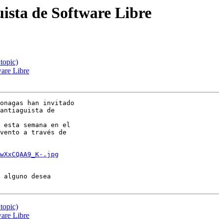
uista de Software Libre
topic)
ware Libre
onagas han invitado

antiaguista de

 esta semana en el

vento a través de

wXxCQAA9_K-.jpg
 alguno desea

topic)
ware Libre