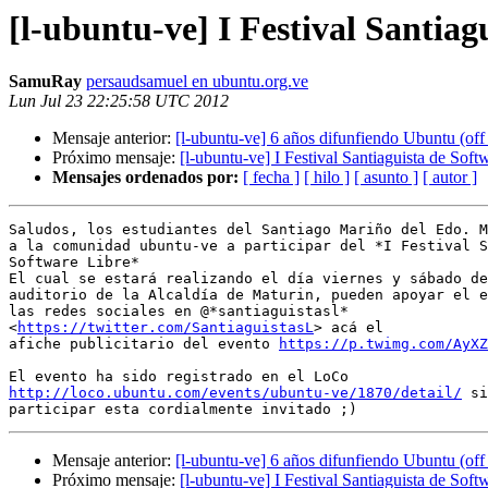
[l-ubuntu-ve] I Festival Santiag
SamuRay
persaudsamuel en ubuntu.org.ve
Lun Jul 23 22:25:58 UTC 2012
Mensaje anterior:
[l-ubuntu-ve] 6 años difunfiendo Ubuntu (off 
Próximo mensaje:
[l-ubuntu-ve] I Festival Santiaguista de Soft
Mensajes ordenados por:
[ fecha ]
[ hilo ]
[ asunto ]
[ autor ]
Saludos, los estudiantes del Santiago Mariño del Edo. M
a la comunidad ubuntu-ve a participar del *I Festival S
Software Libre*

El cual se estará realizando el día viernes y sábado de
auditorio de la Alcaldía de Maturin, pueden apoyar el e
las redes sociales en @*santiaguistasl*

<
https://twitter.com/SantiaguistasL
> acá el

afiche publicitario del evento 
https://p.twimg.com/AyXZ
http://loco.ubuntu.com/events/ubuntu-ve/1870/detail/
 si
Mensaje anterior:
[l-ubuntu-ve] 6 años difunfiendo Ubuntu (off 
Próximo mensaje:
[l-ubuntu-ve] I Festival Santiaguista de Soft