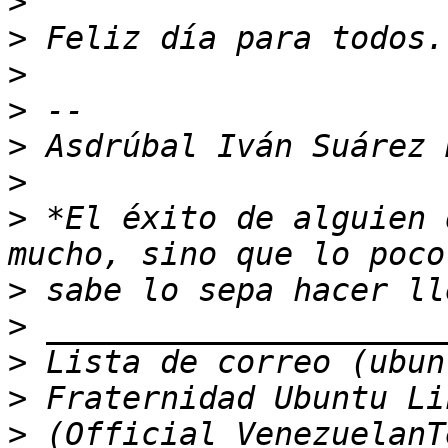
>
>
>
>
>
>
>
 *El éxito de alguien 
>
>
>
>
>