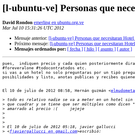
[l-ubuntu-ve] Personas que neces
David Rondon
emerling en ubuntu.org.ve
Mar Jul 10 15:31:26 UTC 2012
Mensaje anterior:
[l-ubuntu-ve] Personas que necesitaran Hotel 
Próximo mensaje:
[l-ubuntu-ve] Personas que necesitaran Hotel
Mensajes ordenados por:
[ fecha ]
[ hilo ]
[ asunto ]
[ autor ]
pues,  indiquen precio y cada quien posteriormente dira
#foreveralone #todocontratodos etc.

si vas a un hotel no solo preguntaras por un tipò pregu
posibilidades y listo, anotas publicas y recibes quiene
El 10 de julio de 2012 08:58, Hernán guzmán <
elmudometa
>
>
>
>
>
>
>
>
 <
fjaviergallucci en gmail.com