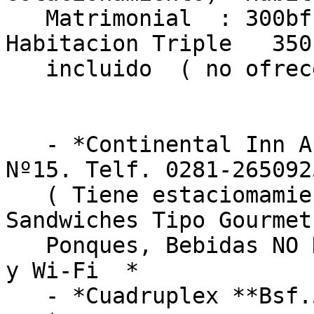
   Matrimonial  : 300bfs  iva incluido   /   
Habitacion Triple   350
   incluido  ( no ofrecen desayuno)*

   - *Continental Inn Aparthotel* calle maneiro, 
Nº15. Telf. 0281-2650925
   ( Tiene estaciomamiento) *( Incluye  Desayuno 
Sandwiches Tipo Gourmet,
   Ponques, Bebidas NO NO NO NO alcoholicas ( xD) 
y Wi-Fi  *

   - *Cuadruplex **Bsf.510,00 x Noches
