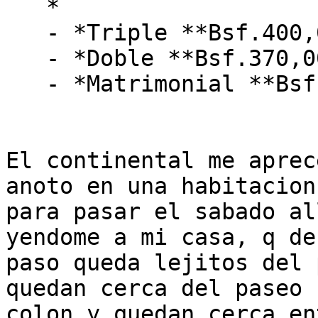
   *

   - *Triple **Bsf.400,00 x  Noche*

   - *Doble **Bsf.370,00 x Noche*

   - *Matrimonial **Bsf.290,00 x  Noche*

El continental me aprec
anoto en una habitacion

para pasar el sabado al
yendome a mi casa, q de

paso queda lejitos del 
quedan cerca del paseo

colon y quedan cerca en