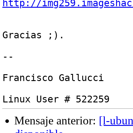
http://img259.imageshac
Gracias ;).

-- 

Francisco Gallucci

Mensaje anterior:
[l-ubun