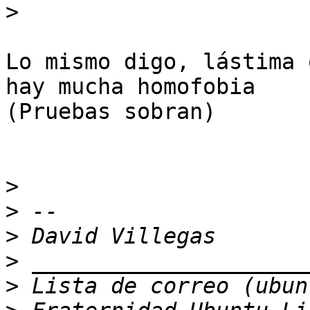
>
Lo mismo digo, lástima 
hay mucha homofobia

(Pruebas sobran)

>
>
>
>
>