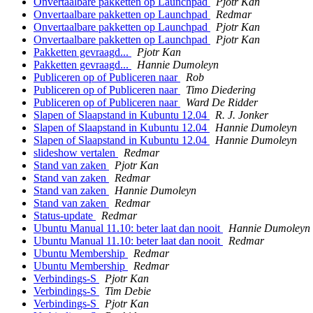
Onvertaalbare pakketten op Launchpad
Pjotr Kan
Onvertaalbare pakketten op Launchpad
Redmar
Onvertaalbare pakketten op Launchpad
Pjotr Kan
Onvertaalbare pakketten op Launchpad
Pjotr Kan
Pakketten gevraagd...
Pjotr Kan
Pakketten gevraagd...
Hannie Dumoleyn
Publiceren op of Publiceren naar
Rob
Publiceren op of Publiceren naar
Timo Diedering
Publiceren op of Publiceren naar
Ward De Ridder
Slapen of Slaapstand in Kubuntu 12.04
R. J. Jonker
Slapen of Slaapstand in Kubuntu 12.04
Hannie Dumoleyn
Slapen of Slaapstand in Kubuntu 12.04
Hannie Dumoleyn
slideshow vertalen
Redmar
Stand van zaken
Pjotr Kan
Stand van zaken
Redmar
Stand van zaken
Hannie Dumoleyn
Stand van zaken
Redmar
Status-update
Redmar
Ubuntu Manual 11.10: beter laat dan nooit
Hannie Dumoleyn
Ubuntu Manual 11.10: beter laat dan nooit
Redmar
Ubuntu Membership
Redmar
Ubuntu Membership
Redmar
Verbindings-S
Pjotr Kan
Verbindings-S
Tim Debie
Verbindings-S
Pjotr Kan