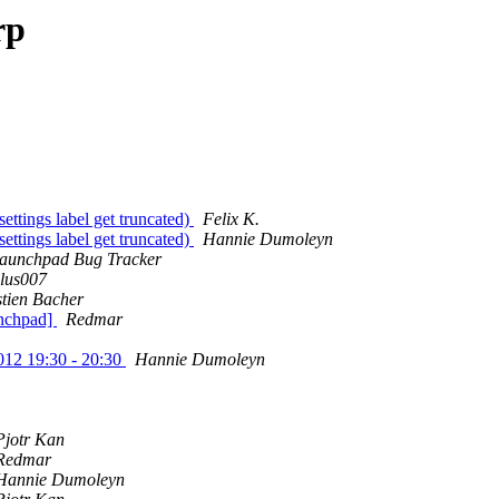
rp
ettings label get truncated)
Felix K.
ettings label get truncated)
Hannie Dumoleyn
aunchpad Bug Tracker
lus007
tien Bacher
aunchpad]
Redmar
012 19:30 - 20:30
Hannie Dumoleyn
Pjotr Kan
Redmar
Hannie Dumoleyn