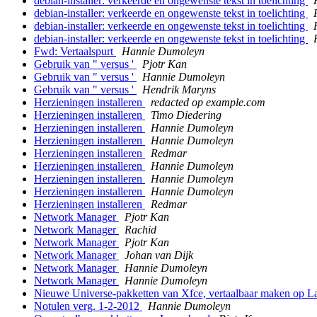
debian-installer: verkeerde en ongewenste tekst in toelichting
debian-installer: verkeerde en ongewenste tekst in toelichting
debian-installer: verkeerde en ongewenste tekst in toelichting
debian-installer: verkeerde en ongewenste tekst in toelichting
Fwd: Vertaalspurt
Hannie Dumoleyn
Gebruik van " versus '
Pjotr Kan
Gebruik van " versus '
Hannie Dumoleyn
Gebruik van " versus '
Hendrik Maryns
Herzieningen installeren
redacted op example.com
Herzieningen installeren
Timo Diedering
Herzieningen installeren
Hannie Dumoleyn
Herzieningen installeren
Hannie Dumoleyn
Herzieningen installeren
Redmar
Herzieningen installeren
Hannie Dumoleyn
Herzieningen installeren
Hannie Dumoleyn
Herzieningen installeren
Hannie Dumoleyn
Herzieningen installeren
Redmar
Network Manager
Pjotr Kan
Network Manager
Rachid
Network Manager
Pjotr Kan
Network Manager
Johan van Dijk
Network Manager
Hannie Dumoleyn
Network Manager
Hannie Dumoleyn
Nieuwe Universe-pakketten van Xfce, vertaalbaar maken op 
Notulen verg. 1-2-2012
Hannie Dumoleyn