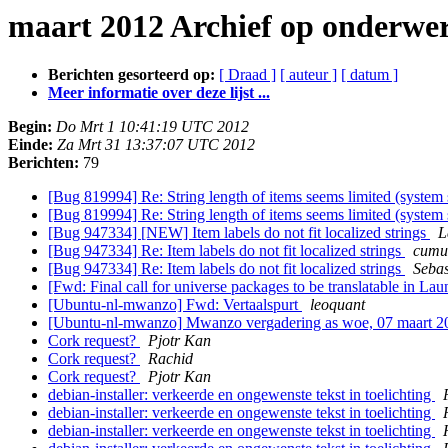
maart 2012 Archief op onderwe
Berichten gesorteerd op:
[ Draad ]
[ auteur ]
[ datum ]
Meer informatie over deze lijst ...
Begin:
Do Mrt 1 10:41:19 UTC 2012
Einde:
Za Mrt 31 13:37:07 UTC 2012
Berichten:
79
[Bug 819994] Re: String length of items seems limited (system s
[Bug 819994] Re: String length of items seems limited (system s
[Bug 947334] [NEW] Item labels do not fit localized strings
L
[Bug 947334] Re: Item labels do not fit localized strings
cumu
[Bug 947334] Re: Item labels do not fit localized strings
Sebas
[Fwd: Final call for universe packages to be translatable in L
[Ubuntu-nl-mwanzo] Fwd: Vertaalspurt
leoquant
[Ubuntu-nl-mwanzo] Mwanzo vergadering as woe, 07 maart 2
Cork request?
Pjotr Kan
Cork request?
Rachid
Cork request?
Pjotr Kan
debian-installer: verkeerde en ongewenste tekst in toelichting
debian-installer: verkeerde en ongewenste tekst in toelichting
debian-installer: verkeerde en ongewenste tekst in toelichting