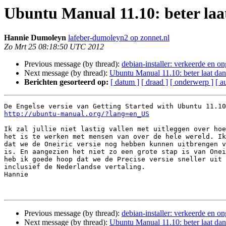
Ubuntu Manual 11.10: beter laa
Hannie Dumoleyn
lafeber-dumoleyn2 op zonnet.nl
Zo Mrt 25 08:18:50 UTC 2012
Previous message (by thread):
debian-installer: verkeerde en on
Next message (by thread):
Ubuntu Manual 11.10: beter laat dan
Berichten gesorteerd op:
[ datum ]
[ draad ]
[ onderwerp ]
[ a
http://ubuntu-manual.org/?lang=en_US
Ik zal jullie niet lastig vallen met uitleggen over hoe
het is te werken met mensen van over de hele wereld. Ik
dat we de Oneiric versie nog hebben kunnen uitbrengen v
is. En aangezien het niet zo een grote stap is van Onei
heb ik goede hoop dat we de Precise versie sneller uit 
inclusief de Nederlandse vertaling.

Hannie

Previous message (by thread):
debian-installer: verkeerde en on
Next message (by thread):
Ubuntu Manual 11.10: beter laat dan