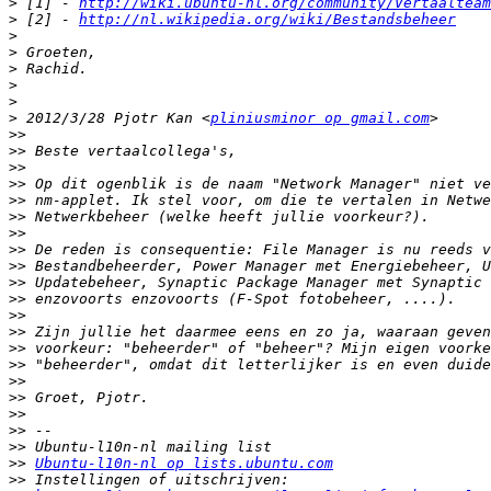
>
 [1] - 
http://wiki.ubuntu-nl.org/community/Vertaalteam
>
 [2] - 
http://nl.wikipedia.org/wiki/Bestandsbeheer
>
>
>
>
>
>
 2012/3/28 Pjotr Kan <
pliniusminor op gmail.com
>>
>>
>>
>>
>>
>>
>>
>>
>>
>>
>>
>>
>>
>>
>>
>>
>>
>>
>>
>>
>>
Ubuntu-l10n-nl op lists.ubuntu.com
>>