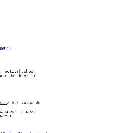
uteur ]
r netwerkbeheer

aar dan hoor ik

com
> het volgende
