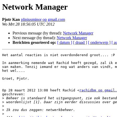
Network Manager
Pjotr Kan
pliniusminor op gmail.com
Wo Mrt 28 18:56:05 UTC 2012
Previous message (by thread):
Network Manager
Next message (by thread):
Network Manager
Berichten gesorteerd op:
[ datum ]
[ draad ]
[ onderwerp ]
[ a
Het aantal reacties is niet overdonderend groot.... :P

In aanmerking nemende wat Rachid heeft gezegd, zal ik e
van maken. Tenzij iemand er nog wat anders van vindt, m
het wel....

Groet, Pjotr.

Op 28 maart 2012 13:08 heeft Rachid <
rachidbm op gmail.
geschreven:

>
>
>
>
>