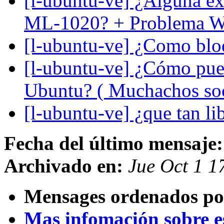
[l-ubuntu-ve] ¿Alguna ex
ML-1020? + Problema W
[l-ubuntu-ve] ¿Como blo
[l-ubuntu-ve] ¿Cómo pued
Ubuntu? ( Muchachos soco
[l-ubuntu-ve] ¿que tan l
Fecha del último mensaje:
Archivado en:
Jue Oct 1 1
Mensages ordenados po
Mas infomación sobre est