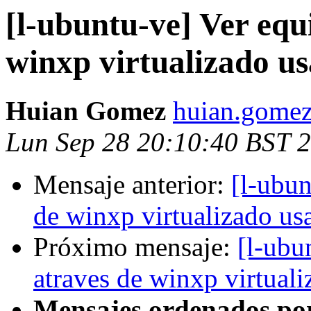
[l-ubuntu-ve] Ver equ
winxp virtualizado u
Huian Gomez
huian.gomez
Lun Sep 28 20:10:40 BST 
Mensaje anterior:
[l-ubun
de winxp virtualizado u
Próximo mensaje:
[l-ubu
atraves de winxp virtual
Mensajes ordenados po