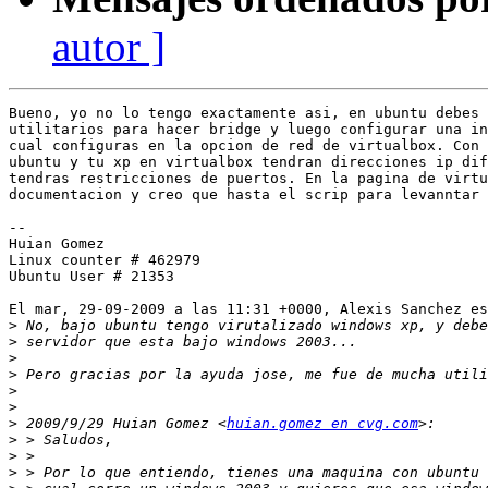
autor ]
Bueno, yo no lo tengo exactamente asi, en ubuntu debes 
utilitarios para hacer bridge y luego configurar una in
cual configuras en la opcion de red de virtualbox. Con 
ubuntu y tu xp en virtualbox tendran direcciones ip dif
tendras restricciones de puertos. En la pagina de virtu
documentacion y creo que hasta el scrip para levanntar 
-- 

Huian Gomez

Linux counter # 462979

Ubuntu User # 21353

El mar, 29-09-2009 a las 11:31 +0000, Alexis Sanchez es
>
>
>
>
>
>
>
 2009/9/29 Huian Gomez <
huian.gomez en cvg.com
>
>
>