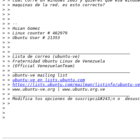
>
>
>
>
>
>
>
>
>
>
>
>
>
>
>
>
>
>
 > 
ubuntu-ve en lists.ubuntu.com
>
 > 
https://lists.ubuntu.com/mailman/listinfo/ubuntu-ve
>
>
>
 > Modifica tus opciones de suscripci&#243;n o  desusc
>
>
>
>