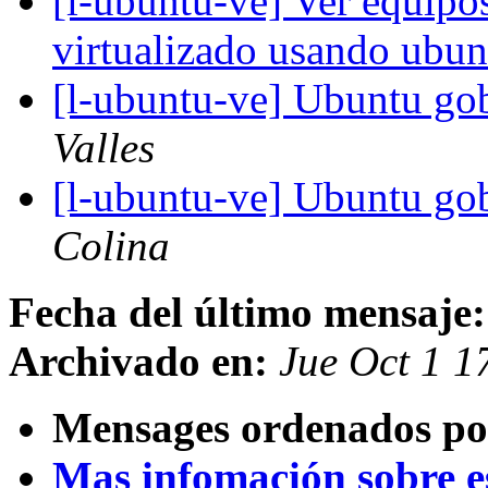
[l-ubuntu-ve] Ver equipo
virtualizado usando ubu
[l-ubuntu-ve] Ubuntu go
Valles
[l-ubuntu-ve] Ubuntu go
Colina
Fecha del último mensaje:
Archivado en:
Jue Oct 1 1
Mensages ordenados po
Mas infomación sobre est