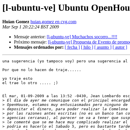
[l-ubuntu-ve] Ubuntu OpenHou
Huian Gomez
huian.gomez en cvg.com
Mar Sep 1 20:22:24 BST 2009
Mensaje anterior:
[l-ubuntu-ve] Muchachos socorro...!!!!
Próximo mensaje:
[l-ubuntu-ve] Propuesta de Evento de promoc
Mensajes ordenados por:
[ fecha ]
[ hilo ]
[ asunto ]
[ autor ]
una sugerencia (yo tampoco voy) pero una sugerencia al 
Por que no lo hacen de traje......

yo traje esto

el trae lo otro ..... ;)

El mar, 01-09-2009 a las 13:52 -0430, Jean Lombardo esc
>
>
>
>
>
>
>