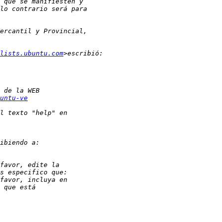
lists.ubuntu.com
untu-ve