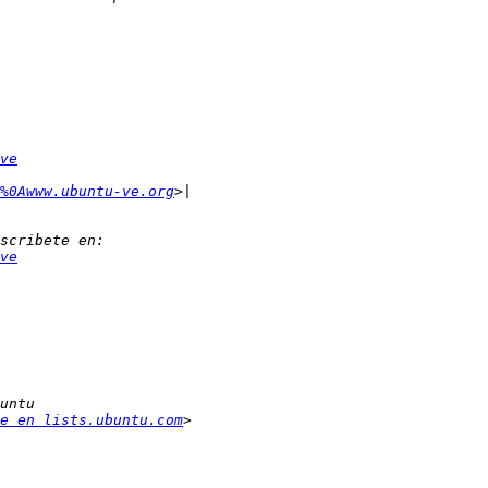
ve
%0Awww.ubuntu-ve.org
ve
e en lists.ubuntu.com