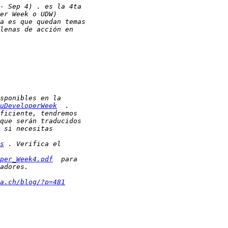
uDeveloperWeek
s
per_Week4.pdf
a.ch/blog/?p=481