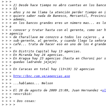
>
>
>
>
>
>
>
>
>
>
>
>
>
>
>
>
>
>
>
>
>
>
 > > 
http://bnc.com.ve/agencias.asp
>
>
>
>
 > > El 28 de agosto de 2009 23:09, Juan Hernandez <
vl
>
>
>
>