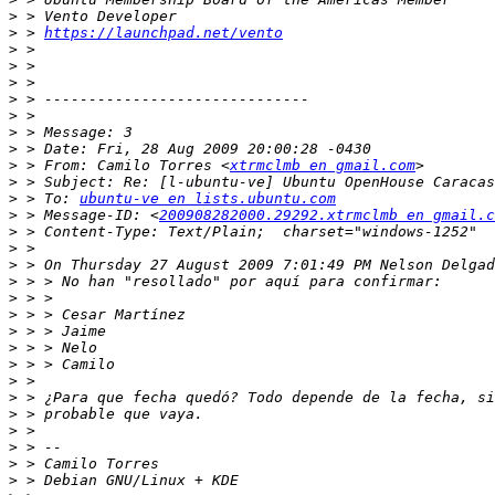
>
>
 > 
https://launchpad.net/vento
>
>
>
>
>
>
>
>
 > From: Camilo Torres <
xtrmclmb en gmail.com
>
>
 > To: 
ubuntu-ve en lists.ubuntu.com
>
 > Message-ID: <
200908282000.29292.xtrmclmb en gmail.c
>
>
>
>
>
>
>
>
>
>
>
>
>
>
>
>