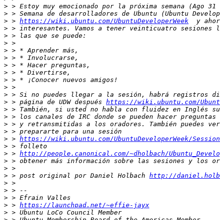
>
>
>
 > 
https://wiki.ubuntu.com/UbuntuDeveloperWeek
>
>
>
>
>
>
>
>
>
>
>
 > página de UDW después 
https://wiki.ubuntu.com/Ubunt
>
>
>
>
>
 > 
https://wiki.ubuntu.com/UbuntuDeveloperWeek/Session
>
>
 > 
http://people.canonical.com/~dholbach/Ubuntu_Develo
>
>
>
 > post original por Daniel Holbach 
http://daniel.holb
>
>
>
>
 > 
https://launchpad.net/~effie-jayx
>
>