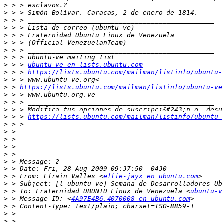
>
>
>
>
>
>
>
>
>
 > > 
ubuntu-ve en lists.ubuntu.com
>
 > > 
https://lists.ubuntu.com/mailman/listinfo/ubuntu-
>
>
 > 
https://lists.ubuntu.com/mailman/listinfo/ubuntu-ve
>
>
>
>
 > > 
https://lists.ubuntu.com/mailman/listinfo/ubuntu-
>
>
>
>
>
>
>
>
 > From: Efrain Valles <
effie-jayx en ubuntu.com
>
>
 > To: Fraternidad UBUNTU Linux de Venezuela <
ubuntu-v
>
 > Message-ID: <
4A97E4B6.4070008 en ubuntu.com
>
>
>