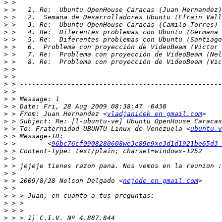
>
>
>
>
>
>
>
>
>
>
>
>
>
>
>
>
 > From: Juan Hernandez <
vladjanicek en gmail.com
>
>
 > To: Fraternidad UBUNTU Linux de Venezuela <
ubuntu-v
>
>
 >        <
96bc76cf0908280608we3c89e9xe3d1d1921be65d3 
>
>
>
>
>
 > 2009/8/28 Nelson Delgado <
nejode en gmail.com
>
>
>
>
>