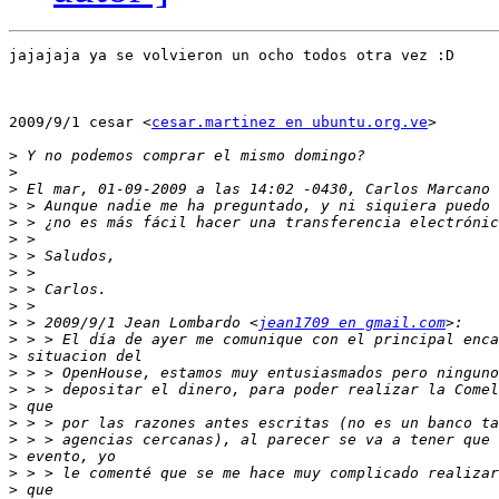
jajajaja ya se volvieron un ocho todos otra vez :D

2009/9/1 cesar <
cesar.martinez en ubuntu.org.ve
>

>
>
>
>
>
>
>
>
>
>
>
 > 2009/9/1 Jean Lombardo <
jean1709 en gmail.com
>
>
>
>
>
>
>
>
>
>