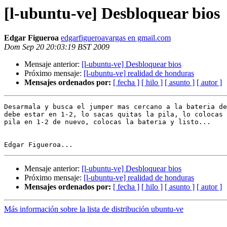
[l-ubuntu-ve] Desbloquear bios
Edgar Figueroa
edgarfigueroavargas en gmail.com
Dom Sep 20 20:03:19 BST 2009
Mensaje anterior:
[l-ubuntu-ve] Desbloquear bios
Próximo mensaje:
[l-ubuntu-ve] realidad de honduras
Mensajes ordenados por:
[ fecha ]
[ hilo ]
[ asunto ]
[ autor ]
Desarmala y busca el jumper mas cercano a la bateria de
debe estar en 1-2, lo sacas quitas la pila, lo colocas 
pila en 1-2 de nuevo, colocas la bateria y listo...

Mensaje anterior:
[l-ubuntu-ve] Desbloquear bios
Próximo mensaje:
[l-ubuntu-ve] realidad de honduras
Mensajes ordenados por:
[ fecha ]
[ hilo ]
[ asunto ]
[ autor ]
Más información sobre la lista de distribución ubuntu-ve