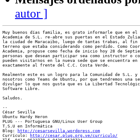
autor ]
Muy buenos días familia, es grato informarle que en el 
Academia de S.L. re-abre sus puertas en el Estado Zulia
la ciudad de Maracaibo, luego de tantas trabas, al fin 
terreno que estaba considerando como perdido. Como Coor
Academia, propuse como fecha de inicio hoy 28 de Septie
personas que desean participar sea como instructor o co
pueden visitarnos en la nueva sede que se encuentra en 
exactamente al frente del C.C. Costa Verde.

Realmente este es un logro para la Comunidad de S.L. y 
nosotros como Teams de Ubuntu, por que tendremos una se
divulgar lo que nos gusta que es La Libertad Tecnológic
Software Libre.

Saludos.

-- 

﻿César Sevilla

Ubuntu Hardy Heron

PLUG --- Portuguesa GNU/Linux User Group

T.S.U en Informática

Blog: 
http://cesarsevilla.wordpress.com
Currículo: 
http://cesar.plug.org.ve/curriculo/