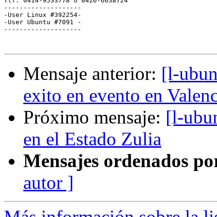
Tlf. 0414-9533778 ó 0426-6638724

--------------------

-User Linux #392254-

-User Ubuntu #7091 -

--------------------

Mensaje anterior:
[l-ubun
exito en evento en Valenc
Próximo mensaje:
[l-ubu
en el Estado Zulia
Mensajes ordenados po
autor ]
Más información sobre la li