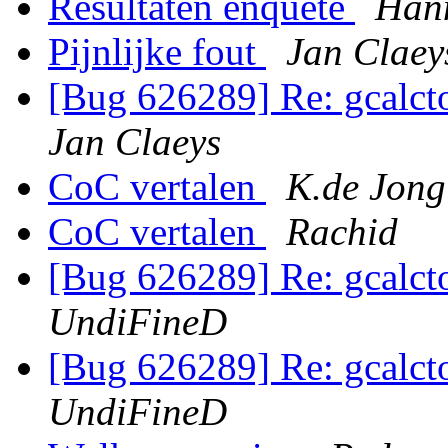
Resultaten enquête
Han
Pijnlijke fout
Jan Claey
[Bug 626289] Re: gcalcto
Jan Claeys
CoC vertalen
K.de Jong
CoC vertalen
Rachid
[Bug 626289] Re: gcalcto
UndiFineD
[Bug 626289] Re: gcalcto
UndiFineD