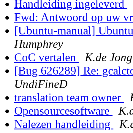
Handleiding ingeleverd
Fwd: Antwoord op uw v
[Ubuntu-manual] Ubuntu
Humphrey
CoC vertalen
K.de Jong
[Bug 626289] Re: gcalcto
UndiFineD
translation team owner
Opensourcesoftware
K.
Nalezen handleiding
K.