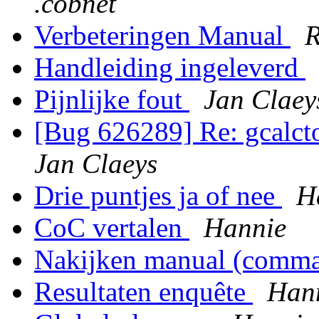
.cobnet
Verbeteringen Manual
R
Handleiding ingeleverd
Pijnlijke fout
Jan Claey
[Bug 626289] Re: gcalcto
Jan Claeys
Drie puntjes ja of nee
H
CoC vertalen
Hannie
Nakijken manual (comma
Resultaten enquête
Han