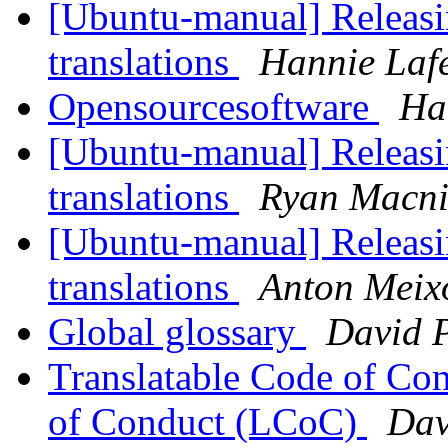
[Ubuntu-manual] Releasin
translations
Hannie Laf
Opensourcesoftware
Ha
[Ubuntu-manual] Releasin
translations
Ryan Macni
[Ubuntu-manual] Releasin
translations
Anton Mei
Global glossary
David P
Translatable Code of Co
of Conduct (LCoC)
Dav