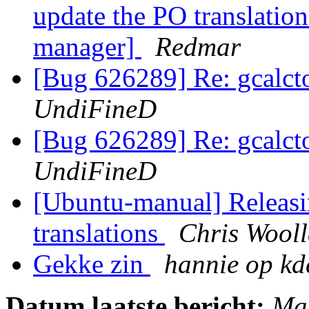
update the PO translation
manager]
Redmar
[Bug 626289] Re: gcalcto
UndiFineD
[Bug 626289] Re: gcalcto
UndiFineD
[Ubuntu-manual] Releasin
translations
Chris Wool
Gekke zin
hannie op kd
Datum laatste bericht:
Ma