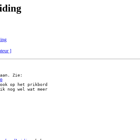
iding
ding
uteur ]
0
ook op het prikbord

ik nog wel wat meer
