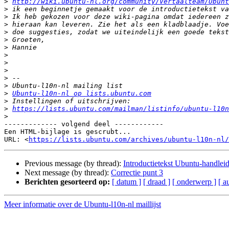
>
http://wiki.ubuntu-nl.org/community/Vertaalteam/Ubunt
>
>
>
>
>
>
>
>
>
>
>
>
Ubuntu-l10n-nl op lists.ubuntu.com
>
>
https://lists.ubuntu.com/mailman/listinfo/ubuntu-l10n
>
------------- volgend deel ------------

Een HTML-bijlage is gescrubt...

URL: <
https://lists.ubuntu.com/archives/ubuntu-l10n-nl/
Previous message (by thread):
Introductietekst Ubuntu-handlei
Next message (by thread):
Correctie punt 3
Berichten gesorteerd op:
[ datum ]
[ draad ]
[ onderwerp ]
[ a
Meer informatie over de Ubuntu-l10n-nl maillijst