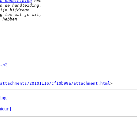
u-handleiding
-nl
attachments/20101116/cf10b99a/attachment.html
ding
uteur ]