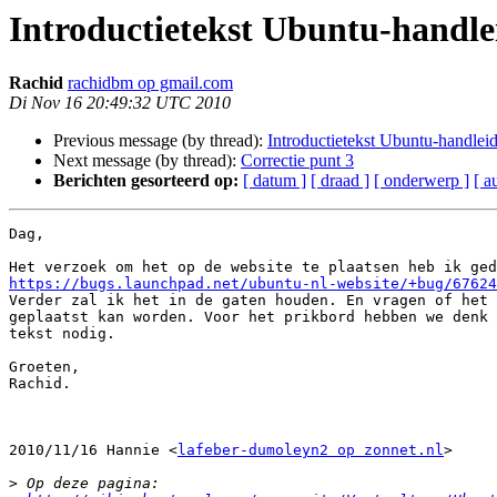
Introductietekst Ubuntu-handle
Rachid
rachidbm op gmail.com
Di Nov 16 20:49:32 UTC 2010
Previous message (by thread):
Introductietekst Ubuntu-handlei
Next message (by thread):
Correctie punt 3
Berichten gesorteerd op:
[ datum ]
[ draad ]
[ onderwerp ]
[ a
Dag,

https://bugs.launchpad.net/ubuntu-nl-website/+bug/67624

Verder zal ik het in de gaten houden. En vragen of het 
geplaatst kan worden. Voor het prikbord hebben we denk 
tekst nodig.

Groeten,

Rachid.

2010/11/16 Hannie <
lafeber-dumoleyn2 op zonnet.nl
>

>