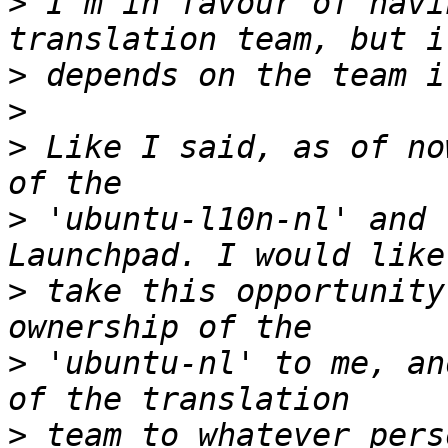
>
 I'm in favour of havi
>
>
>
 Like I said, as of no
>
 'ubuntu-l10n-nl' and 
>
 take this opportunity
>
 'ubuntu-nl' to me, an
>
 team to whatever pers