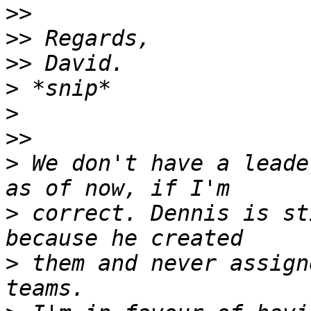
>>
>>
>>
>
>
>>
>
 We don't have a leade
>
 correct. Dennis is st
>
 them and never assign