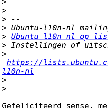
>
>
>
>
>
Ubuntu-l10n-nl op lis
>
>
https://lists.ubuntu.c
l10n-nl
>
>
Gefeliciteerd sense, me