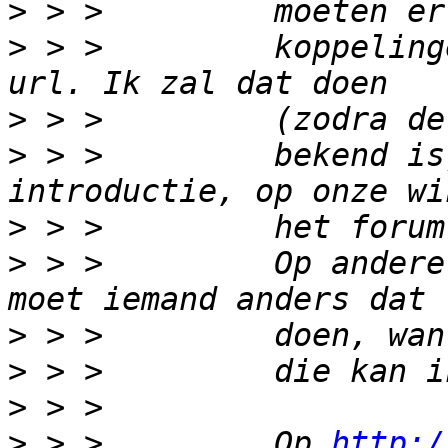
>
>
 > >         koppeling
>
>
 > >         bekend is
>
>
 > >         Op andere
>
>
>
>
 > >         Op 
http:/