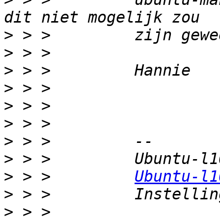
>
>
>
>
>
>
>
>
>
 > >         
Ubuntu-l1
>
>
 > >         