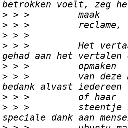
>
>
>
>
 > >         Het verta
>
>
 > >         van deze 
>
>
 > >         steentje 
>
 > >         ubuntu-ma