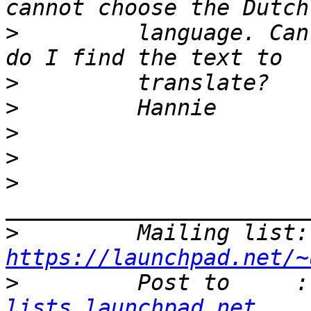
>
         language. Can
>
>
>
>
>
>
   
https://launchpad.net/~
>
         Post to     :
lists.launchpad.net