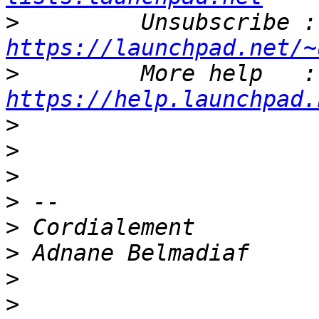
>
   
https://launchpad.net/~
>
   
https://help.launchpad.
>
>
>
>
>
>
>
>