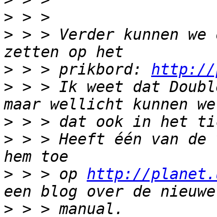
>
>
 > > Verder kunnen we 
>
 > > prikbord: 
http://
>
 > > Ik weet dat Doubl
>
>
 > > Heeft één van de 
>
 > > op 
http://planet.
>