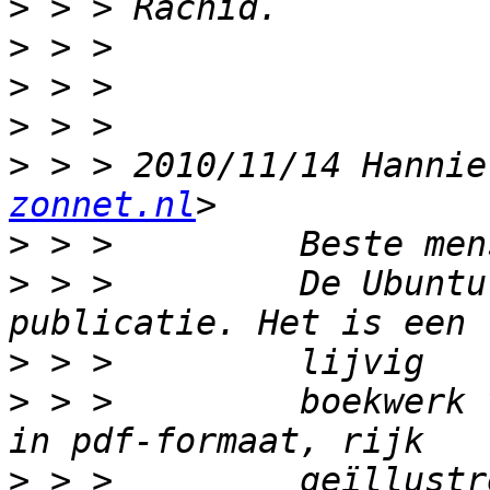
>
>
>
>
>
 > > 2010/11/14 Hannie
zonnet.nl
>
>
 > >         De Ubuntu
>
>
 > >         boekwerk 
>