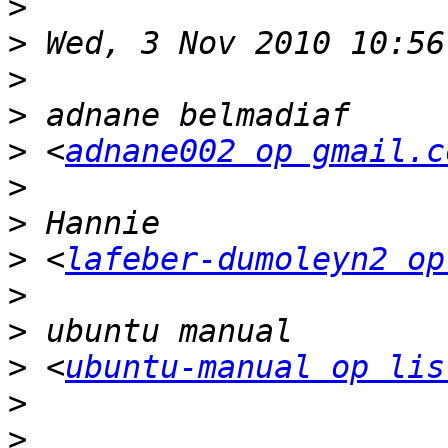
>
>
>
>
>
 <
adnane002 op gmail.c
>
>
>
 <
lafeber-dumoleyn2 op
>
>
>
 <
ubuntu-manual op lis
>
>