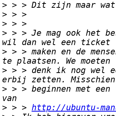
>
>
>
>
 > > Je mag ook het be
>
 > > maken en de mense
>
 > > denk ik nog wel e
>
 > > beginnen met een 
>
 > > 
http://ubuntu-man