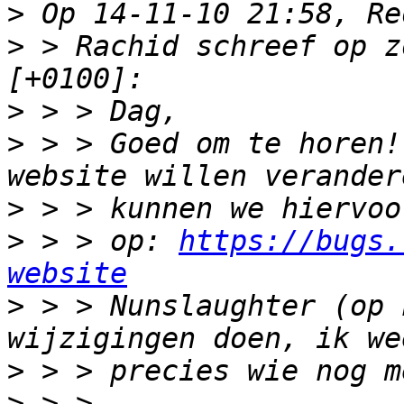
>
>
 > Rachid schreef op z
>
>
 > > Goed om te horen!
>
>
 > > op: 
https://bugs.
website
>
 > > Nunslaughter (op 
>
>