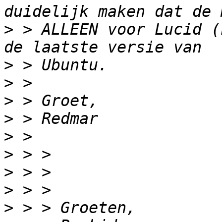
>
 > ALLEEN voor Lucid (
>
>
>
>
>
>
>
>
>