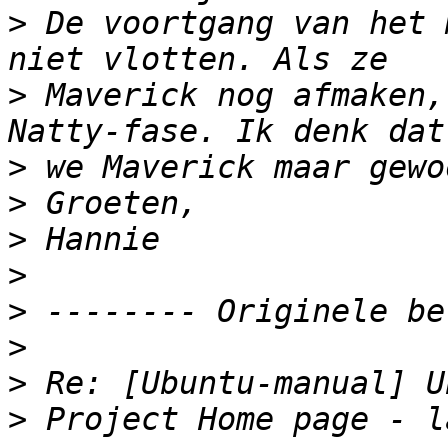
>
 De voortgang van het 
>
 Maverick nog afmaken,
>
>
>
>
>
>
>
>