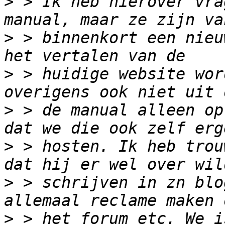
>
 > Ik heb hierover vra
>
 > binnenkort een nieu
>
 > huidige website wor
>
 > de manual alleen op
>
 > hosten. Ik heb trou
>
 > schrijven in zn blo
>
 > het forum etc. We i