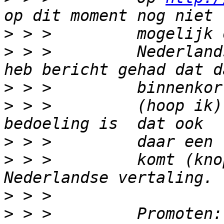
>
>
 > >         Nederland
>
>
 > >         (hoop ik)
>
>
 > >         komt (kno
>
>
 > >         Promoten: