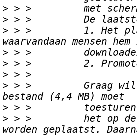
>
>
>
 > >         1. Het pl
>
>
>
>
 > >         Graag wil
>
>
 > >         het op de