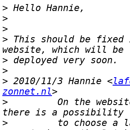
>
>
>
>
 This should be fixed 
>
>
>
 2010/11/3 Hannie <
laf
zonnet.nl
>
         On the websit
>
         to choose a l