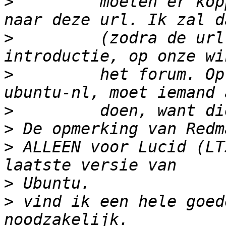
>
         moeten er kop
>
         (zodra de url
>
         het forum. Op
>
>
>
 ALLEEN voor Lucid (LT
>
>
 vind ik een hele goed