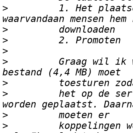
>
         1. Het plaats
>
>
>
>
         Graag wil ik 
>
>
         het op de ser
>
>
         koppelingen w