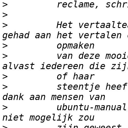
>
>
>
         Het vertaalte
>
>
         van deze mooi
>
>
         steentje heef
>
         ubuntu-manual
>