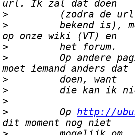
>
>
         bekend is), m
>
>
         Op andere pag
>
>
>
>
         Op 
http://ubu
>