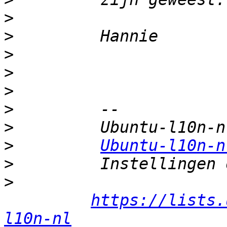
>
>
>
>
>
>
>
>
Ubuntu-l10n-n
>
>
https://lists.
l10n-nl