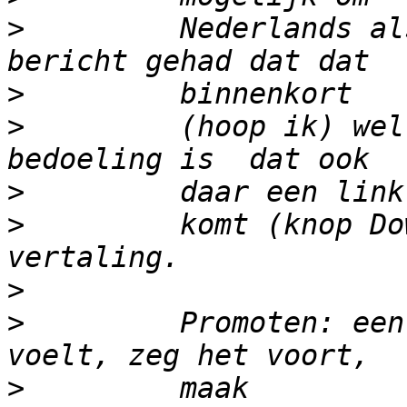
>
         Nederlands al
>
>
         (hoop ik) wel
>
>
         komt (knop Do
>
>
         Promoten: een
>