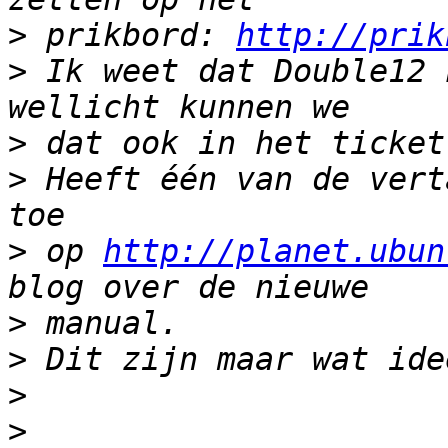
>
 prikbord: 
http://prik
>
 Ik weet dat Double12 
>
>
 Heeft één van de vert
>
 op 
http://planet.ubun
>
>
>
>