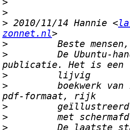
>
>
>
 2010/11/14 Hannie <
la
zonnet.nl
>
>
         De Ubuntu-han
>
>
         boekwerk van 
>
>
>