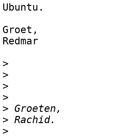
Ubuntu.

Groet,

Redmar

>
>
>
>
>
>
>