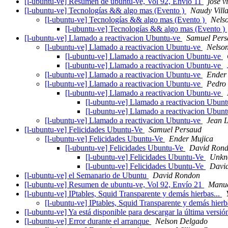
[l-ubuntu-ve] Resumen de ubuntu-ve, Vol 92, Envío 11
jose v
[l-ubuntu-ve] Tecnologías && algo mas (Evento )
Naudy Villa
[l-ubuntu-ve] Tecnologías && algo mas (Evento )
Nels
[l-ubuntu-ve] Tecnologías && algo mas (Evento )
[l-ubuntu-ve] Llamado a reactivacion Ubuntu-ve
Samuel Pers
[l-ubuntu-ve] Llamado a reactivacion Ubuntu-ve
Nelso
[l-ubuntu-ve] Llamado a reactivacion Ubuntu-ve
[l-ubuntu-ve] Llamado a reactivacion Ubuntu-ve
[l-ubuntu-ve] Llamado a reactivacion Ubuntu-ve
Ender
[l-ubuntu-ve] Llamado a reactivacion Ubuntu-ve
Pedro 
[l-ubuntu-ve] Llamado a reactivacion Ubuntu-ve
[l-ubuntu-ve] Llamado a reactivacion Ubun
[l-ubuntu-ve] Llamado a reactivacion Ubun
[l-ubuntu-ve] Llamado a reactivacion Ubuntu-ve
Jean 
[l-ubuntu-ve] Felicidades Ubuntu-Ve
Samuel Persaud
[l-ubuntu-ve] Felicidades Ubuntu-Ve
Ender Mujica
[l-ubuntu-ve] Felicidades Ubuntu-Ve
David Ron
[l-ubuntu-ve] Felicidades Ubuntu-Ve
Unkn
[l-ubuntu-ve] Felicidades Ubuntu-Ve
Davi
[l-ubuntu-ve] el Semanario de Ubuntu
David Rondon
[l-ubuntu-ve] Resumen de ubuntu-ve, Vol 92, Envío 21
Manue
[l-ubuntu-ve] IPtables, Squid Transparente y demás hierbas...
[l-ubuntu-ve] IPtables, Squid Transparente y demás hierb
[l-ubuntu-ve] Ya está disponible para descargar la última vers
[l-ubuntu-ve] Error durante el arranque
Nelson Delgado