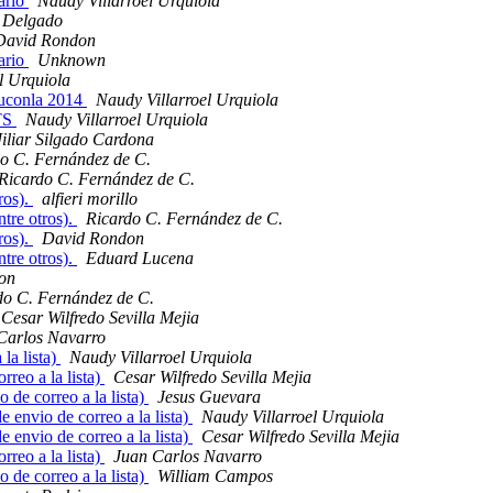
ario
Naudy Villarroel Urquiola
 Delgado
David Rondon
ario
Unknown
l Urquiola
Ubuconla 2014
Naudy Villarroel Urquiola
LTS
Naudy Villarroel Urquiola
Jiliar Silgado Cardona
o C. Fernández de C.
Ricardo C. Fernández de C.
ros).
alfieri morillo
ntre otros).
Ricardo C. Fernández de C.
ros).
David Rondon
ntre otros).
Eduard Lucena
on
do C. Fernández de C.
Cesar Wilfredo Sevilla Mejia
Carlos Navarro
la lista)
Naudy Villarroel Urquiola
rreo a la lista)
Cesar Wilfredo Sevilla Mejia
 de correo a la lista)
Jesus Guevara
e envio de correo a la lista)
Naudy Villarroel Urquiola
e envio de correo a la lista)
Cesar Wilfredo Sevilla Mejia
rreo a la lista)
Juan Carlos Navarro
 de correo a la lista)
William Campos