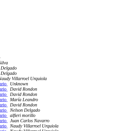
o
Silva
 Delgado
 Delgado
Naudy Villarroel Urquiola
ario
Unknown
ario
David Rondon
ario
David Rondon
ario
María Leandro
ario
David Rondon
ario
Nelson Delgado
ario
alfieri morillo
ario
Juan Carlos Navarro
ario
Naudy Villarroel Urquiola