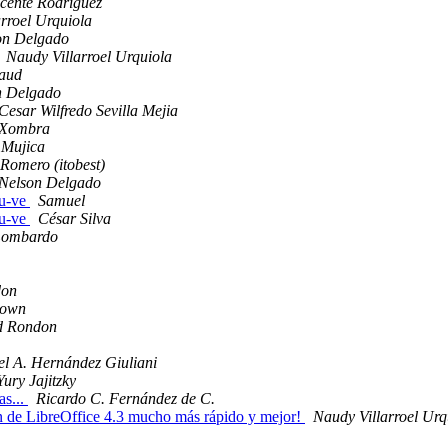
icente Rodriguez
rroel Urquiola
on Delgado
Naudy Villarroel Urquiola
aud
n Delgado
Cesar Wilfredo Sevilla Mejia
Xombra
 Mujica
Romero (itobest)
Nelson Delgado
tu-ve
Samuel
tu-ve
César Silva
Lombardo
don
own
d Rondon
l A. Hernández Giuliani
Yury Jajitzky
as...
Ricardo C. Fernández de C.
ión de LibreOffice 4.3 mucho más rápido y mejor!
Naudy Villarroel Urq