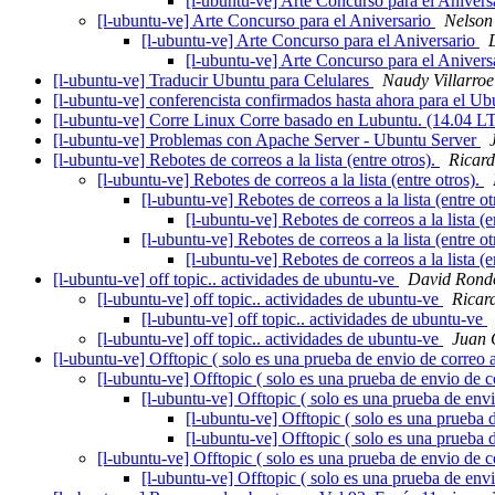
[l-ubuntu-ve] Arte Concurso para el Anivers
[l-ubuntu-ve] Arte Concurso para el Aniversario
Nelson
[l-ubuntu-ve] Arte Concurso para el Aniversario
[l-ubuntu-ve] Arte Concurso para el Anivers
[l-ubuntu-ve] Traducir Ubuntu para Celulares
Naudy Villarroe
[l-ubuntu-ve] conferencista confirmados hasta ahora para el 
[l-ubuntu-ve] Corre Linux Corre basado en Lubuntu. (14.04 
[l-ubuntu-ve] Problemas con Apache Server - Ubuntu Server
[l-ubuntu-ve] Rebotes de correos a la lista (entre otros).
Ricard
[l-ubuntu-ve] Rebotes de correos a la lista (entre otros).
[l-ubuntu-ve] Rebotes de correos a la lista (entre ot
[l-ubuntu-ve] Rebotes de correos a la lista (e
[l-ubuntu-ve] Rebotes de correos a la lista (entre ot
[l-ubuntu-ve] Rebotes de correos a la lista (e
[l-ubuntu-ve] off topic.. actividades de ubuntu-ve
David Rond
[l-ubuntu-ve] off topic.. actividades de ubuntu-ve
Ricar
[l-ubuntu-ve] off topic.. actividades de ubuntu-ve
[l-ubuntu-ve] off topic.. actividades de ubuntu-ve
Juan 
[l-ubuntu-ve] Offtopic ( solo es una prueba de envio de correo a 
[l-ubuntu-ve] Offtopic ( solo es una prueba de envio de co
[l-ubuntu-ve] Offtopic ( solo es una prueba de envio
[l-ubuntu-ve] Offtopic ( solo es una prueba d
[l-ubuntu-ve] Offtopic ( solo es una prueba d
[l-ubuntu-ve] Offtopic ( solo es una prueba de envio de co
[l-ubuntu-ve] Offtopic ( solo es una prueba de envio