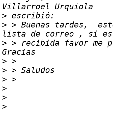
>
>
 > Buenas tardes,  est
>
 > recibida favor me p
>
>
>
>
>
>