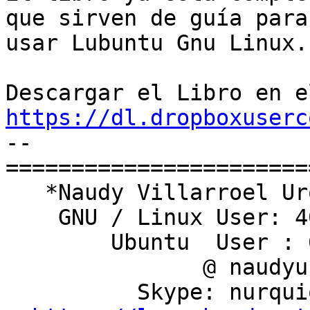
que sirven de guía para

usar Lubuntu Gnu Linux.

https://dl.dropboxuserc

-- 

========================
   *Naudy Villarroel Urquiola*

    GNU / Linux User: 409241

        Ubuntu  User : 6161

               @ naudyu

          Skype: nurquiola
