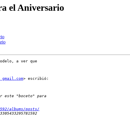
a el Aniversario
rio
rio
odelo, a ver que

 gmail.com
> escribió:

592/albums/posts/