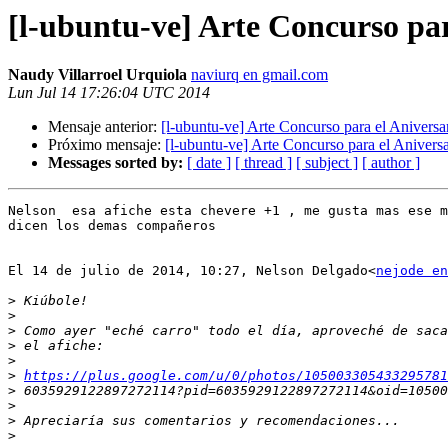
[l-ubuntu-ve] Arte Concurso par
Naudy Villarroel Urquiola
naviurq en gmail.com
Lun Jul 14 17:26:04 UTC 2014
Mensaje anterior:
[l-ubuntu-ve] Arte Concurso para el Aniversa
Próximo mensaje:
[l-ubuntu-ve] Arte Concurso para el Aniversa
Messages sorted by:
[ date ]
[ thread ]
[ subject ]
[ author ]
Nelson  esa afiche esta chevere +1 , me gusta mas ese m
dicen los demas compañeros

El 14 de julio de 2014, 10:27, Nelson Delgado<
nejode en
>
>
>
>
>
>
https://plus.google.com/u/0/photos/105003305433295781
>
>
>
>