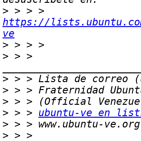
>
 > > > 
https://lists.ubuntu.co
ve
>
>
 > > 
>
>
>
>
 > > 
ubuntu-ve en list
>
>
 > > 