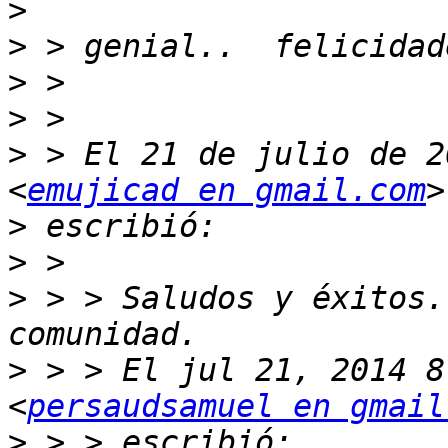
>
>
>
>
>
 > El 21 de julio de 2
<
emujicad en gmail.com
>
>
>
 > > Saludos y éxitos.
>
 > > El jul 21, 2014 8
<
persaudsamuel en gmail
>