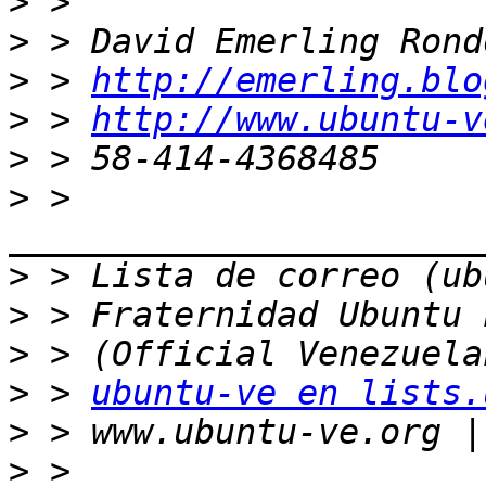
>
>
>
 > 
http://emerling.blo
>
 > 
http://www.ubuntu-v
>
>
 > 
>
>
>
>
 > 
ubuntu-ve en lists.
>
>
 > 