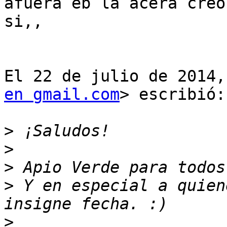
afuera eb la acera creo 
si,,

El 22 de julio de 2014,
en gmail.com
> escribió:

>
>
>
>
 Y en especial a quien
>