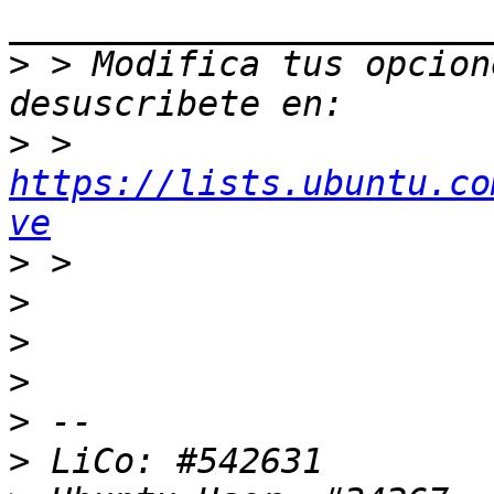
>
 > Modifica tus opcione
>
 > 
https://lists.ubuntu.co
ve
>
>
>
>
>
>