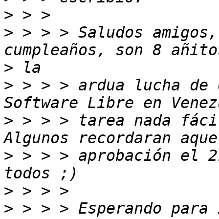
>
>
 > > > Saludos amigos,
>
>
 > > > ardua lucha de 
>
 > > > tarea nada fáci
>
 > > > aprobación el 2
>
>
 > > > Esperando para 