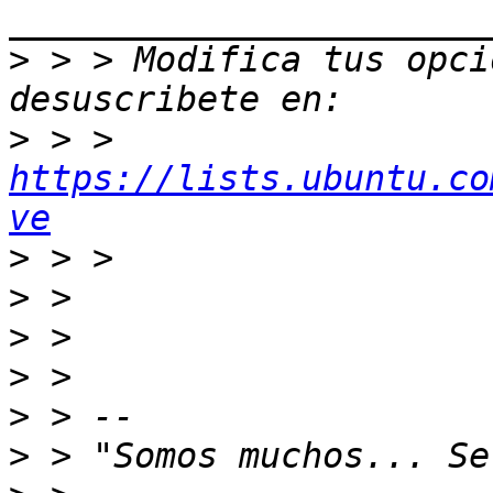
>
 > > Modifica tus opcio
>
 > > 
https://lists.ubuntu.co
ve
>
>
>
>
>
>