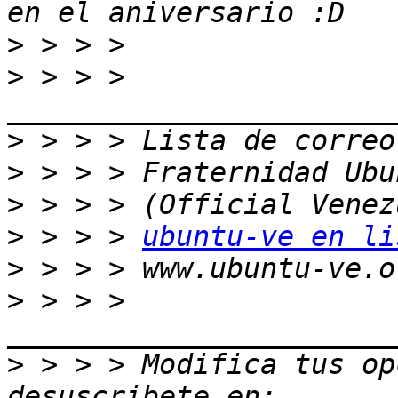
>
>
 > > > 
>
>
>
>
 > > > 
ubuntu-ve en li
>
>
 > > > 
>
 > > > Modifica tus opc