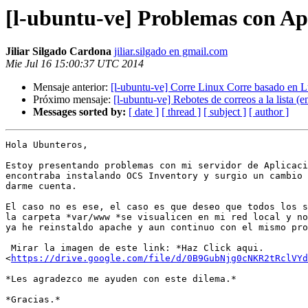
[l-ubuntu-ve] Problemas con Ap
Jiliar Silgado Cardona
jiliar.silgado en gmail.com
Mie Jul 16 15:00:37 UTC 2014
Mensaje anterior:
[l-ubuntu-ve] Corre Linux Corre basado en 
Próximo mensaje:
[l-ubuntu-ve] Rebotes de correos a la lista (en
Messages sorted by:
[ date ]
[ thread ]
[ subject ]
[ author ]
Hola Ubunteros,

Estoy presentando problemas con mi servidor de Aplicaci
encontraba instalando OCS Inventory y surgio un cambio 
darme cuenta.

El caso no es ese, el caso es que deseo que todos los s
la carpeta *var/www *se visualicen en mi red local y no
ya he reinstaldo apache y aun continuo con el mismo pro
 Mirar la imagen de este link: *Haz Click aqui.

<
https://drive.google.com/file/d/0B9GubNjg0cNKR2tRclVYd
*Les agradezco me ayuden con este dilema.*

*Gracias.*
