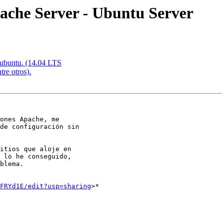
ache Server - Ubuntu Server
Lubuntu. (14.04 LTS
tre otros).
ones Apache, me

de configuración sin

itios que aloje en

 lo he conseguido,

blema.

FRYd1E/edit?usp=sharing
>*
