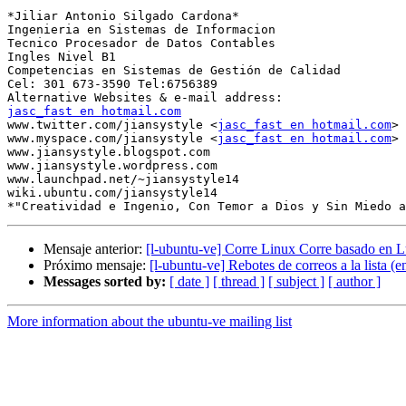
*Jiliar Antonio Silgado Cardona*

Ingenieria en Sistemas de Informacion

Tecnico Procesador de Datos Contables

Ingles Nivel B1

Competencias en Sistemas de Gestión de Calidad

Cel: 301 673-3590 Tel:6756389

jasc_fast en hotmail.com

www.twitter.com/jiansystyle <
jasc_fast en hotmail.com
>

www.myspace.com/jiansystyle <
jasc_fast en hotmail.com
>

www.jiansystyle.blogspot.com

www.jiansystyle.wordpress.com

www.launchpad.net/~jiansystyle14

wiki.ubuntu.com/jiansystyle14

Mensaje anterior:
[l-ubuntu-ve] Corre Linux Corre basado en 
Próximo mensaje:
[l-ubuntu-ve] Rebotes de correos a la lista (en
Messages sorted by:
[ date ]
[ thread ]
[ subject ]
[ author ]
More information about the ubuntu-ve mailing list