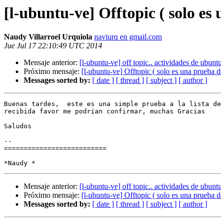
[l-ubuntu-ve] Offtopic ( solo es 
Naudy Villarroel Urquiola
naviurq en gmail.com
Jue Jul 17 22:10:49 UTC 2014
Mensaje anterior:
[l-ubuntu-ve] off topic.. actividades de ubunt
Próximo mensaje:
[l-ubuntu-ve] Offtopic ( solo es una prueba de
Messages sorted by:
[ date ]
[ thread ]
[ subject ]
[ author ]
Buenas tardes,  este es una simple prueba a la lista de
recibida favor me podrían confirmar, muchas Gracias

Saludos

-- 

==========================

Mensaje anterior:
[l-ubuntu-ve] off topic.. actividades de ubunt
Próximo mensaje:
[l-ubuntu-ve] Offtopic ( solo es una prueba de
Messages sorted by:
[ date ]
[ thread ]
[ subject ]
[ author ]