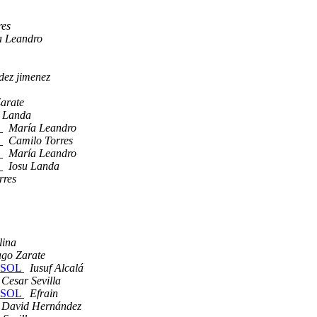
res
a Leandro
dez jimenez
arate
u Landa
e
María Leandro
e
Camilo Torres
e
María Leandro
e
Iosu Landa
rres
lina
ago Zarate
LISOL
Iusuf Alcalá
Cesar Sevilla
LISOL
Efrain
David Hernández