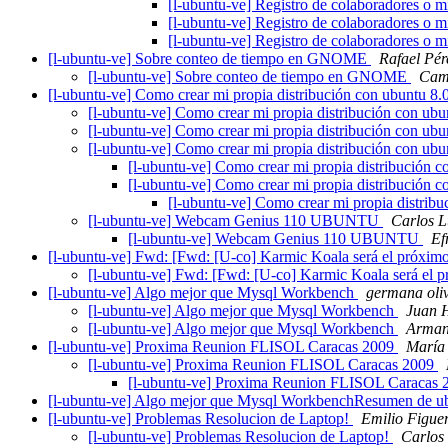
[l-ubuntu-ve] Registro de colaboradores o 
[l-ubuntu-ve] Registro de colaboradores o 
[l-ubuntu-ve] Registro de colaboradores o 
[l-ubuntu-ve] Sobre conteo de tiempo en GNOME
Rafael Pér
[l-ubuntu-ve] Sobre conteo de tiempo en GNOME
Cami
[l-ubuntu-ve] Como crear mi propia distribución con ubuntu 8
[l-ubuntu-ve] Como crear mi propia distribución con ub
[l-ubuntu-ve] Como crear mi propia distribución con ub
[l-ubuntu-ve] Como crear mi propia distribución con ub
[l-ubuntu-ve] Como crear mi propia distribución 
[l-ubuntu-ve] Como crear mi propia distribución 
[l-ubuntu-ve] Como crear mi propia distrib
[l-ubuntu-ve] Webcam Genius 110 UBUNTU
Carlos 
[l-ubuntu-ve] Webcam Genius 110 UBUNTU
Ef
[l-ubuntu-ve] Fwd: [Fwd: [U-co] Karmic Koala será el próxi
[l-ubuntu-ve] Fwd: [Fwd: [U-co] Karmic Koala será el
[l-ubuntu-ve] Algo mejor que Mysql Workbench
germana oliv
[l-ubuntu-ve] Algo mejor que Mysql Workbench
Juan 
[l-ubuntu-ve] Algo mejor que Mysql Workbench
Arman
[l-ubuntu-ve] Proxima Reunion FLISOL Caracas 2009
María
[l-ubuntu-ve] Proxima Reunion FLISOL Caracas 2009
[l-ubuntu-ve] Proxima Reunion FLISOL Caracas
[l-ubuntu-ve] Algo mejor que Mysql WorkbenchResumen de ub
[l-ubuntu-ve] Problemas Resolucion de Laptop!
Emilio Figue
[l-ubuntu-ve] Problemas Resolucion de Laptop!
Carlos