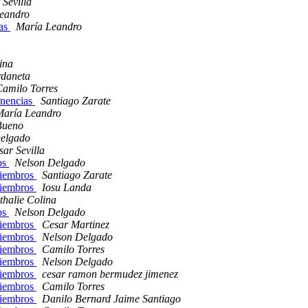
 Sevilla
eandro
cas
María Leandro
ina
rdaneta
amilo Torres
onencias
Santiago Zarate
María Leandro
Bueno
elgado
sar Sevilla
os
Nelson Delgado
miembros
Santiago Zarate
miembros
Iosu Landa
thalie Colina
os
Nelson Delgado
miembros
Cesar Martinez
miembros
Nelson Delgado
miembros
Camilo Torres
miembros
Nelson Delgado
miembros
cesar ramon bermudez jimenez
miembros
Camilo Torres
miembros
Danilo Bernard Jaime Santiago