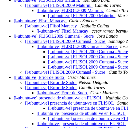
[l-ubuntu-ve] FLISOL2009 Maturin.
Reinaldo Lanz
[l-ubuntu-ve] FLISOL2009 Maturin.
Camilo Torres
[l-ubuntu-ve] FLISOL2009 Maturin.
Camilo Tor
[l-ubuntu-ve] FLISOL2009 Maturin.
Marí
[l-ubuntu-ve] Flisol Maracay
Carlos Sánchez
[l-ubuntu-ve] Flisol Maracay
Nathalie Colina
[l-ubuntu-ve] Flisol Maracay
cesar ramon bermu
[l-ubuntu-ve] FLISOL2009 Cumaná - Sucre
Iosu Landa
[l-ubuntu-ve] FLISOL2009 Cumaná - Sucre
Santiago Z
[l-ubuntu-ve] FLISOL2009 Cumaná - Sucre
Ios
[l-ubuntu-ve] FLISOL2009 Cumaná - Sucr
[l-ubuntu-ve] FLISOL2009 Cumaná - Sucr
[l-ubuntu-ve] FLISOL2009 Cumaná - Sucr
[l-ubuntu-ve] FLISOL2009 Cumaná - Sucr
[l-ubuntu-ve] FLISOL2009 Cumaná - Sucre
Camilo To
[l-ubuntu-ve] Error de Sudo
Cesar Martinez
[l-ubuntu-ve] Error de Sudo
Nelson Delgado
[l-ubuntu-ve] Error de Sudo
Camilo Torres
[l-ubuntu-ve] Error de Sudo
Cesar Martinez
[l-ubuntu-ve] presencia de ubuntu-ve en FLISOL
Nathalie Co
[l-ubuntu-ve] presencia de ubuntu-ve en FLISOL
Santi
[l-ubuntu-ve] presencia de ubuntu-ve en F
[l-ubuntu-ve] presencia de ubuntu-ve en FLISOL
[l-ubuntu-ve] presencia de ubuntu-ve en F
[l-ubuntu-ve] presencia de ubuntu-ve en FLISOL