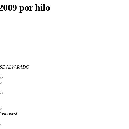
2009 por hilo
SE ALVARADO
do
te
do
te
Cremonesi
o