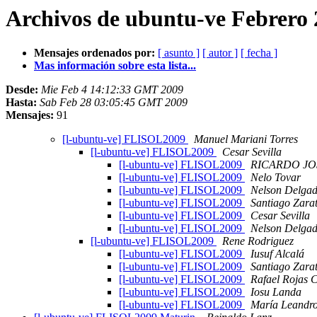
Archivos de ubuntu-ve Febrero 
Mensajes ordenados por:
[ asunto ]
[ autor ]
[ fecha ]
Mas información sobre esta lista...
Desde:
Mie Feb 4 14:12:33 GMT 2009
Hasta:
Sab Feb 28 03:05:45 GMT 2009
Mensajes:
91
[l-ubuntu-ve] FLISOL2009
Manuel Mariani Torres
[l-ubuntu-ve] FLISOL2009
Cesar Sevilla
[l-ubuntu-ve] FLISOL2009
RICARDO JO
[l-ubuntu-ve] FLISOL2009
Nelo Tovar
[l-ubuntu-ve] FLISOL2009
Nelson Delga
[l-ubuntu-ve] FLISOL2009
Santiago Zara
[l-ubuntu-ve] FLISOL2009
Cesar Sevilla
[l-ubuntu-ve] FLISOL2009
Nelson Delga
[l-ubuntu-ve] FLISOL2009
Rene Rodriguez
[l-ubuntu-ve] FLISOL2009
Iusuf Alcalá
[l-ubuntu-ve] FLISOL2009
Santiago Zara
[l-ubuntu-ve] FLISOL2009
Rafael Rojas 
[l-ubuntu-ve] FLISOL2009
Iosu Landa
[l-ubuntu-ve] FLISOL2009
María Leandr