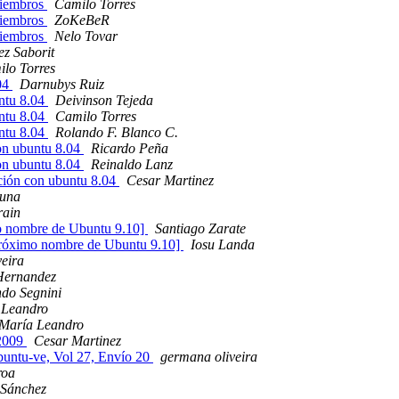
miembros
Camilo Torres
miembros
ZoKeBeR
miembros
Nelo Tovar
ez Saborit
lo Torres
.04
Darnubys Ruiz
untu 8.04
Deivinson Tejeda
untu 8.04
Camilo Torres
untu 8.04
Rolando F. Blanco C.
con ubuntu 8.04
Ricardo Peña
con ubuntu 8.04
Reinaldo Lanz
ución con ubuntu 8.04
Cesar Martinez
Luna
rain
mo nombre de Ubuntu 9.10]
Santiago Zarate
 próximo nombre de Ubuntu 9.10]
Iosu Landa
eira
Hernandez
do Segnini
 Leandro
María Leandro
 2009
Cesar Martinez
untu-ve, Vol 27, Envío 20
germana oliveira
roa
 Sánchez