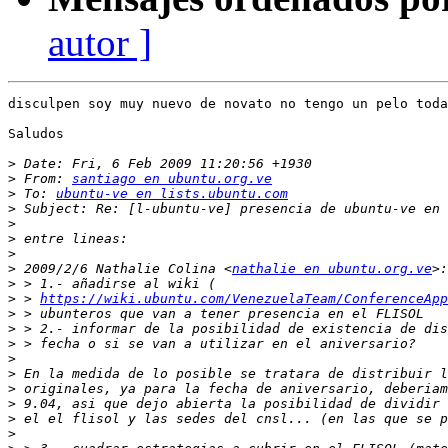
autor ]
disculpen soy muy nuevo de novato no tengo un pelo toda
Saludos 

>
>
 From: 
santiago en ubuntu.org.ve
>
 To: 
ubuntu-ve en lists.ubuntu.com
>
>
>
>
>
 2009/2/6 Nathalie Colina <
nathalie en ubuntu.org.ve
>
>
 > 
https://wiki.ubuntu.com/VenezuelaTeam/ConferenceApp
>
>
>
>
>
>
>
>
>