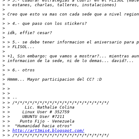
>
>
>
>
>
>
>
>
>
>
>
>
>
>
>
>
>
>
>
>
>
>
>
>
>
>
>
>
>
 > 
http://art3mis4.blogspot.com/
>