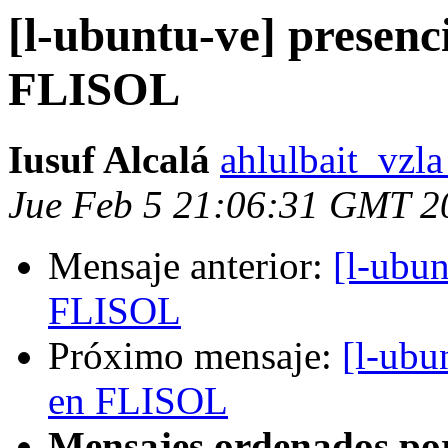
[l-ubuntu-ve] presenc
FLISOL
Iusuf Alcalá
ahlulbait_vzl
Jue Feb 5 21:06:31 GMT 2
Mensaje anterior:
[l-ubun
FLISOL
Próximo mensaje:
[l-ubu
en FLISOL
Mensajes ordenados po