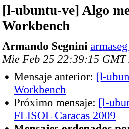
[l-ubuntu-ve] Algo m
Workbench
Armando Segnini
armaseg
Mie Feb 25 22:39:15 GMT
Mensaje anterior:
[l-ubu
Workbench
Próximo mensaje:
[l-ubu
FLISOL Caracas 2009
Mensajes ordenados po