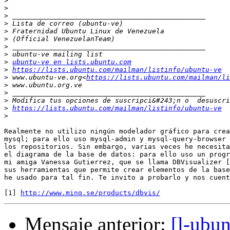
>
>
>
>
>
>
>
>
>
ubuntu-ve en lists.ubuntu.com
>
https://lists.ubuntu.com/mailman/listinfo/ubuntu-ve
>
 www.ubuntu-ve.org<
https://lists.ubuntu.com/mailman/li
>
>
>
>
https://lists.ubuntu.com/mailman/listinfo/ubuntu-ve
>
Realmente no utilizo ningún modelador gráfico para crea
mysql; para ello uso mysql-admin y mysql-query-browser 
los repositorios. Sin embargo, varias veces he necesita
el diagrama de la base de datos: para ello uso un progr
mi amiga Vanessa Gutierrez, que se llama DBVisualizer [
sus herramientas que permite crear elementos de la base
he usado para tal fin. Te invito a probarlo y nos cuent
[1] 
http://www.minq.se/products/dbvis/
Mensaje anterior:
[l-ubu