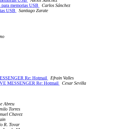
ra memorias USB
Alexis Sanchez
rum para memorias USB
Carlos Sánchez
orias USB
Santiago Zarate
ano
 MESSENGER Re: Hotmail
Efrain Valles
 LIVE MESSENGER Re: Hotmail
Cesar Sevilla
De Abreu
ilo Torres
nuel Chavez
ain
o R. Tovar