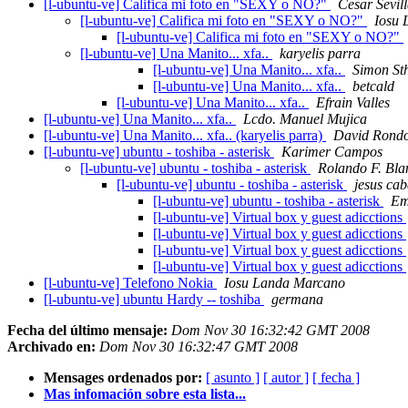
[l-ubuntu-ve] Califica mi foto en "SEXY o NO?"
Cesar Sevil
[l-ubuntu-ve] Califica mi foto en "SEXY o NO?"
Iosu 
[l-ubuntu-ve] Califica mi foto en "SEXY o NO?"
[l-ubuntu-ve] Una Manito... xfa..
karyelis parra
[l-ubuntu-ve] Una Manito... xfa..
Simon St
[l-ubuntu-ve] Una Manito... xfa..
betcald
[l-ubuntu-ve] Una Manito... xfa..
Efrain Valles
[l-ubuntu-ve] Una Manito... xfa..
Lcdo. Manuel Mujica
[l-ubuntu-ve] Una Manito... xfa.. (karyelis parra)
David Rond
[l-ubuntu-ve] ubuntu - toshiba - asterisk
Karimer Campos
[l-ubuntu-ve] ubuntu - toshiba - asterisk
Rolando F. Bla
[l-ubuntu-ve] ubuntu - toshiba - asterisk
jesus cab
[l-ubuntu-ve] ubuntu - toshiba - asterisk
Em
[l-ubuntu-ve] Virtual box y guest adicctions
[l-ubuntu-ve] Virtual box y guest adicctions
[l-ubuntu-ve] Virtual box y guest adicctions
[l-ubuntu-ve] Virtual box y guest adicctions
[l-ubuntu-ve] Telefono Nokia
Iosu Landa Marcano
[l-ubuntu-ve] ubuntu Hardy -- toshiba
germana
Fecha del último mensaje:
Dom Nov 30 16:32:42 GMT 2008
Archivado en:
Dom Nov 30 16:32:47 GMT 2008
Mensages ordenados por:
[ asunto ]
[ autor ]
[ fecha ]
Mas infomación sobre esta lista...