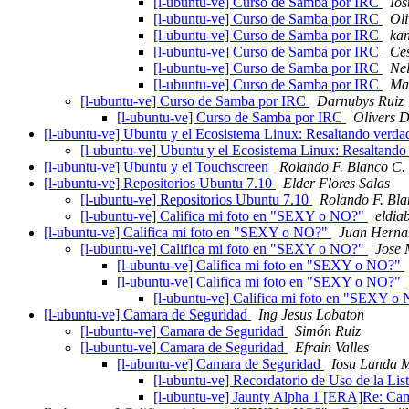
[l-ubuntu-ve] Curso de Samba por IRC
Io
[l-ubuntu-ve] Curso de Samba por IRC
Oli
[l-ubuntu-ve] Curso de Samba por IRC
ka
[l-ubuntu-ve] Curso de Samba por IRC
Ces
[l-ubuntu-ve] Curso de Samba por IRC
Ne
[l-ubuntu-ve] Curso de Samba por IRC
Ma
[l-ubuntu-ve] Curso de Samba por IRC
Darnubys Ruiz
[l-ubuntu-ve] Curso de Samba por IRC
Olivers 
[l-ubuntu-ve] Ubuntu y el Ecosistema Linux: Resaltando verd
[l-ubuntu-ve] Ubuntu y el Ecosistema Linux: Resaltand
[l-ubuntu-ve] Ubuntu y el Touchscreen
Rolando F. Blanco C.
[l-ubuntu-ve] Repositorios Ubuntu 7.10
Elder Flores Salas
[l-ubuntu-ve] Repositorios Ubuntu 7.10
Rolando F. Bla
[l-ubuntu-ve] Califica mi foto en "SEXY o NO?"
eldia
[l-ubuntu-ve] Califica mi foto en "SEXY o NO?"
Juan Herna
[l-ubuntu-ve] Califica mi foto en "SEXY o NO?"
Jose 
[l-ubuntu-ve] Califica mi foto en "SEXY o NO?"
[l-ubuntu-ve] Califica mi foto en "SEXY o NO?"
[l-ubuntu-ve] Califica mi foto en "SEXY 
[l-ubuntu-ve] Camara de Seguridad
Ing Jesus Lobaton
[l-ubuntu-ve] Camara de Seguridad
Simón Ruiz
[l-ubuntu-ve] Camara de Seguridad
Efrain Valles
[l-ubuntu-ve] Camara de Seguridad
Iosu Landa 
[l-ubuntu-ve] Recordatorio de Uso de la Lis
[l-ubuntu-ve] Jaunty Alpha 1 [ERA]Re: Ca