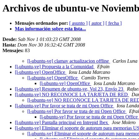
Archivos de ubuntu-ve Noviembr
Mensajes ordenados por:
[ asunto ]
[ autor ]
[ fecha ]
Mas información sobre esta lista...
Desde:
Sab Nov 1 01:03:23 GMT 2008
Hasta:
Dom Nov 30 16:32:42 GMT 2008
Mensajes:
83
[l-ubuntu-ve] clamav actualizacion offline
Carlos Luna
[l-ubuntu-ve] Propuesta a la Comunidad
Efrain
[l-ubuntu-ve] OpenOffice
Iosu Landa Marcano
[l-ubuntu-ve] OpenOffice
Camilo Torres
[l-ubuntu-ve] OpenOffice
Iosu Landa Marcano
[l-ubuntu-ve] Resumen de ubuntu-ve, Vol 23, Envío 23
Rafae
[l-ubuntu-ve] NO RECONOCE LA TARJETA DE RED
Dar
[l-ubuntu-ve] NO RECONOCE LA TARJETA DE RE
[l-ubuntu-ve] Por favor se trata de mi Open Office
Iosu Land
[l-ubuntu-ve] Por favor se trata de mi Open Office
Efra
[l-ubuntu-ve] Por favor se trata de mi Open Office
[l-ubuntu-ve] Pantalla principal en Intrepid Ibex
Jose Molero
[l-ubuntu-ve] Eliminar el soporte de autorum para memorias 
[l-ubuntu-ve] Eliminar el soporte de autorum para mem