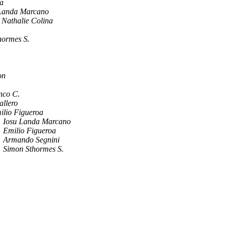
la
Landa Marcano
Nathalie Colina
hormes S.
on
nco C.
allero
ilio Figueroa
Iosu Landa Marcano
Emilio Figueroa
Armando Segnini
Simon Sthormes S.