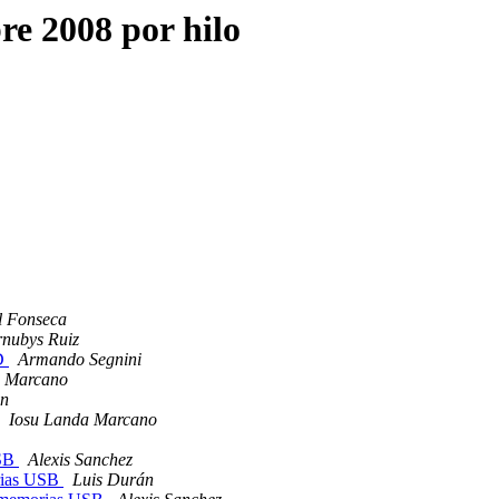
e 2008 por hilo
l Fonseca
nubys Ruiz
D
Armando Segnini
a Marcano
in
Iosu Landa Marcano
USB
Alexis Sanchez
orias USB
Luis Durán