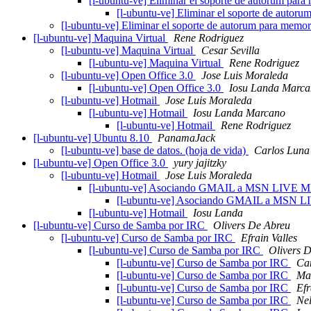
[l-ubuntu-ve] Eliminar el soporte de autorum pa
[l-ubuntu-ve] Eliminar el soporte de auto
[l-ubuntu-ve] Eliminar el soporte de autorum para mem
[l-ubuntu-ve] Maquina Virtual
Rene Rodriguez
[l-ubuntu-ve] Maquina Virtual
Cesar Sevilla
[l-ubuntu-ve] Maquina Virtual
Rene Rodriguez
[l-ubuntu-ve] Open Office 3.0
Jose Luis Moraleda
[l-ubuntu-ve] Open Office 3.0
Iosu Landa Marc
[l-ubuntu-ve] Hotmail
Jose Luis Moraleda
[l-ubuntu-ve] Hotmail
Iosu Landa Marcano
[l-ubuntu-ve] Hotmail
Rene Rodriguez
[l-ubuntu-ve] Ubuntu 8.10
PanamaJack
[l-ubuntu-ve] base de datos. (hoja de vida)
Carlos Luna
[l-ubuntu-ve] Open Office 3.0
yury jajitzky
[l-ubuntu-ve] Hotmail
Jose Luis Moraleda
[l-ubuntu-ve] Asociando GMAIL a MSN LIVE
[l-ubuntu-ve] Asociando GMAIL a MSN
[l-ubuntu-ve] Hotmail
Iosu Landa
[l-ubuntu-ve] Curso de Samba por IRC
Olivers De Abreu
[l-ubuntu-ve] Curso de Samba por IRC
Efrain Valles
[l-ubuntu-ve] Curso de Samba por IRC
Olivers 
[l-ubuntu-ve] Curso de Samba por IRC
Cam
[l-ubuntu-ve] Curso de Samba por IRC
Ma
[l-ubuntu-ve] Curso de Samba por IRC
Efr
[l-ubuntu-ve] Curso de Samba por IRC
Nel