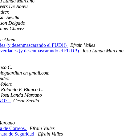
su Landa Marcano
vers De Abreu
ndrex
ar Sevilla
lson Delgado
nuel Chavez
De Abreu
ades (y desenmascarando el FUD!!)
Efrain Valles
o verdades (y desenmascarando el FUD!!)
Iosu Landa Marcano
nco C.
bloguardian en gmail.com
ndez
Molero
Rolando F. Blanco C.
Iosu Landa Marcano
o NO?"
Cesar Sevilla
Marcano
ta de Correos.
Efrain Valles
mara de Seguridad
Efrain Valles