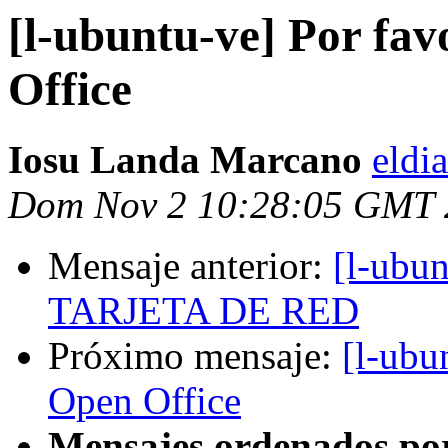
[l-ubuntu-ve] Por fav
Office
Iosu Landa Marcano
eldi
Dom Nov 2 10:28:05 GMT 
Mensaje anterior:
[l-ub
TARJETA DE RED
Próximo mensaje:
[l-ubu
Open Office
Mensajes ordenados po