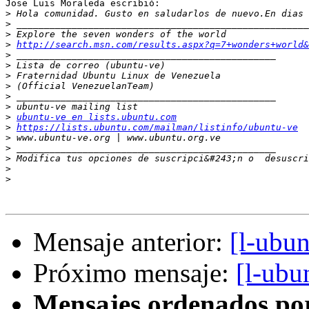
Jose Luis Moraleda escribió:

>
 Hola comunidad. Gusto en saludarlos de nuevo.En dias
>
>
>
http://search.msn.com/results.aspx?q=7+wonders+world&
>
>
>
>
>
>
>
ubuntu-ve en lists.ubuntu.com
>
https://lists.ubuntu.com/mailman/listinfo/ubuntu-ve
>
>
>
 Modifica tus opciones de suscripci&#243;n o  desuscri
>
>
Mensaje anterior:
[l-ubun
Próximo mensaje:
[l-ubu
Mensajes ordenados po