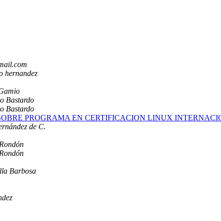
gmail.com
ro hernandez
 Gamio
o Bastardo
o Bastardo
ION SOBRE PROGRAMA EN CERTIFICACION LINUX INTERNA
ernández de C.
 Rondón
 Rondón
lla Barbosa
ndez