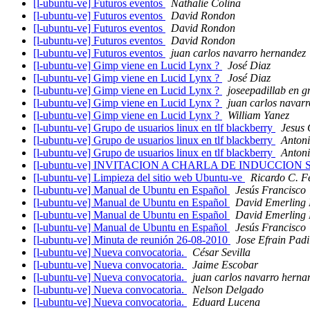
[l-ubuntu-ve] Futuros eventos
Nathalie Colina
[l-ubuntu-ve] Futuros eventos
David Rondon
[l-ubuntu-ve] Futuros eventos
David Rondon
[l-ubuntu-ve] Futuros eventos
David Rondon
[l-ubuntu-ve] Futuros eventos
juan carlos navarro hernandez
[l-ubuntu-ve] Gimp viene en Lucid Lynx ?
José Diaz
[l-ubuntu-ve] Gimp viene en Lucid Lynx ?
José Diaz
[l-ubuntu-ve] Gimp viene en Lucid Lynx ?
joseepadillab en 
[l-ubuntu-ve] Gimp viene en Lucid Lynx ?
juan carlos navar
[l-ubuntu-ve] Gimp viene en Lucid Lynx ?
William Yanez
[l-ubuntu-ve] Grupo de usuarios linux en tlf blackberry
Jesus
[l-ubuntu-ve] Grupo de usuarios linux en tlf blackberry
Antoni
[l-ubuntu-ve] Grupo de usuarios linux en tlf blackberry
Antoni
[l-ubuntu-ve] INVITACION A CHARLA DE INDUCC
[l-ubuntu-ve] Limpieza del sitio web Ubuntu-ve
Ricardo C. F
[l-ubuntu-ve] Manual de Ubuntu en Español
Jesús Francisco
[l-ubuntu-ve] Manual de Ubuntu en Español
David Emerling
[l-ubuntu-ve] Manual de Ubuntu en Español
David Emerling
[l-ubuntu-ve] Manual de Ubuntu en Español
Jesús Francisco
[l-ubuntu-ve] Minuta de reunión 26-08-2010
Jose Efrain Padi
[l-ubuntu-ve] Nueva convocatoria.
César Sevilla
[l-ubuntu-ve] Nueva convocatoria.
Jaime Escobar
[l-ubuntu-ve] Nueva convocatoria.
juan carlos navarro herna
[l-ubuntu-ve] Nueva convocatoria.
Nelson Delgado
[l-ubuntu-ve] Nueva convocatoria.
Eduard Lucena