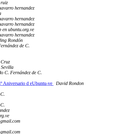
 ruiz
 navarro hernandez
a
 navarro hernandez
 navarro hernandez
b en ubuntu.org.ve
 navarro hernandez
ling Rondón
Fernández de C.
 Cruz
Sevilla
do C. Fernández de C.
4º Aniversario d eUbuntu-ve
David Rondon
 C.
 C.
andez
rg.ve
n gmail.com
n gmail.com