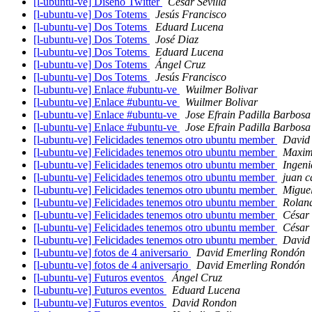
[l-ubuntu-ve] Diseño Twitter
César Sevilla
[l-ubuntu-ve] Dos Totems
Jesús Francisco
[l-ubuntu-ve] Dos Totems
Eduard Lucena
[l-ubuntu-ve] Dos Totems
José Diaz
[l-ubuntu-ve] Dos Totems
Eduard Lucena
[l-ubuntu-ve] Dos Totems
Ángel Cruz
[l-ubuntu-ve] Dos Totems
Jesús Francisco
[l-ubuntu-ve] Enlace #ubuntu-ve
Wuilmer Bolivar
[l-ubuntu-ve] Enlace #ubuntu-ve
Wuilmer Bolivar
[l-ubuntu-ve] Enlace #ubuntu-ve
Jose Efrain Padilla Barbosa
[l-ubuntu-ve] Enlace #ubuntu-ve
Jose Efrain Padilla Barbosa
[l-ubuntu-ve] Felicidades tenemos otro ubuntu member
David
[l-ubuntu-ve] Felicidades tenemos otro ubuntu member
Maximi
[l-ubuntu-ve] Felicidades tenemos otro ubuntu member
Ingeni
[l-ubuntu-ve] Felicidades tenemos otro ubuntu member
juan c
[l-ubuntu-ve] Felicidades tenemos otro ubuntu member
Migue
[l-ubuntu-ve] Felicidades tenemos otro ubuntu member
Rolan
[l-ubuntu-ve] Felicidades tenemos otro ubuntu member
César 
[l-ubuntu-ve] Felicidades tenemos otro ubuntu member
César 
[l-ubuntu-ve] Felicidades tenemos otro ubuntu member
David
[l-ubuntu-ve] fotos de 4 aniversario
David Emerling Rondón
[l-ubuntu-ve] fotos de 4 aniversario
David Emerling Rondón
[l-ubuntu-ve] Futuros eventos
Ángel Cruz
[l-ubuntu-ve] Futuros eventos
Eduard Lucena
[l-ubuntu-ve] Futuros eventos
David Rondon