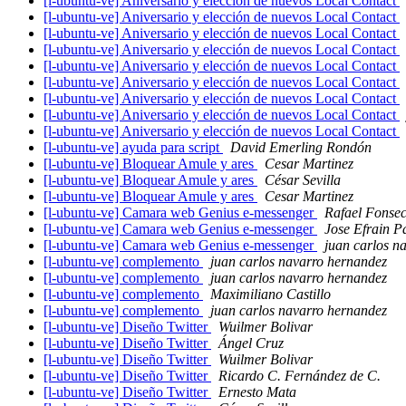
[l-ubuntu-ve] Aniversario y elección de nuevos Local Contact
[l-ubuntu-ve] Aniversario y elección de nuevos Local Contact
[l-ubuntu-ve] Aniversario y elección de nuevos Local Contact
[l-ubuntu-ve] Aniversario y elección de nuevos Local Contact
[l-ubuntu-ve] Aniversario y elección de nuevos Local Contact
[l-ubuntu-ve] Aniversario y elección de nuevos Local Contact
[l-ubuntu-ve] Aniversario y elección de nuevos Local Contact
[l-ubuntu-ve] Aniversario y elección de nuevos Local Contact
[l-ubuntu-ve] Aniversario y elección de nuevos Local Contact
[l-ubuntu-ve] ayuda para script
David Emerling Rondón
[l-ubuntu-ve] Bloquear Amule y ares
Cesar Martinez
[l-ubuntu-ve] Bloquear Amule y ares
César Sevilla
[l-ubuntu-ve] Bloquear Amule y ares
Cesar Martinez
[l-ubuntu-ve] Camara web Genius e-messenger
Rafael Fonse
[l-ubuntu-ve] Camara web Genius e-messenger
Jose Efrain P
[l-ubuntu-ve] Camara web Genius e-messenger
juan carlos n
[l-ubuntu-ve] complemento
juan carlos navarro hernandez
[l-ubuntu-ve] complemento
juan carlos navarro hernandez
[l-ubuntu-ve] complemento
Maximiliano Castillo
[l-ubuntu-ve] complemento
juan carlos navarro hernandez
[l-ubuntu-ve] Diseño Twitter
Wuilmer Bolivar
[l-ubuntu-ve] Diseño Twitter
Ángel Cruz
[l-ubuntu-ve] Diseño Twitter
Wuilmer Bolivar
[l-ubuntu-ve] Diseño Twitter
Ricardo C. Fernández de C.
[l-ubuntu-ve] Diseño Twitter
Ernesto Mata