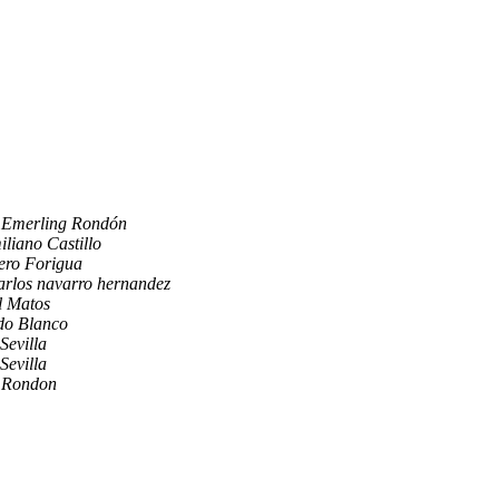
 Emerling Rondón
liano Castillo
ero Forigua
arlos navarro hernandez
l Matos
do Blanco
Sevilla
Sevilla
 Rondon