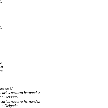
C.
C.
a
co
ar
dez de C.
 carlos navarro hernandez
on Delgado
 carlos navarro hernandez
on Delgado