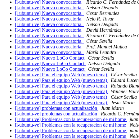
[l-ubuntu-ve] Nueva convocatoria.
Ricardo C. Fernández de 
[l-ubuntu-ve] Nueva convocatoria.
Nelson Delgado
[l-ubuntu-ve] Nueva convocatoria.
Cesar Bermudez
[l-ubuntu-ve] Nueva convocatoria.
Nelo R. Tovar
[l-ubuntu-ve] Nueva convocatoria.
Nelson Delgado
[l-ubuntu-ve] Nueva convocatoria.
David Hernández
[l-ubuntu-ve] Nueva convocatoria.
Ricardo C. Fernández de 
[l-ubuntu-ve] Nueva convocatoria.
César Sevilla
[l-ubuntu-ve] Nueva convocatoria.
Prof. Manuel Mujica
[l-ubuntu-ve] Nueva convocatoria.
María Leandro
[l-ubuntu-ve] Nuevo LoCo Contact
César Sevilla
[l-ubuntu-ve] Nuevo LoCo Contact
Nelson Delgado
[l-ubuntu-ve] Nuevo LoCo Contact
César Sevilla
[l-ubuntu-ve] Para el equipo Web (nuevo tema)
César Sevilla
[l-ubuntu-ve] Para el equipo Web (nuevo tema)
Eduard Lucen
[l-ubuntu-ve] Para el equipo Web (nuevo tema)
Rolando Blan
[l-ubuntu-ve] Para el equipo Web (nuevo tema)
Wuilmer Boliv
[l-ubuntu-ve] Para el equipo Web (nuevo tema)
César Sevilla
[l-ubuntu-ve] Para el equipo Web (nuevo tema)
Jesus Marin
[l-ubuntu-ve] problemas con actualización
Juan Marin
[l-ubuntu-ve] problemas con actualización
Ricardo C. Fernán
[l-ubuntu-ve] Problemas con la recuperacion de mi home
juan
[l-ubuntu-ve] Problemas con la recuperacion de mi home
Nels
[l-ubuntu-ve] Problemas con la recuperacion de mi home
juan
[l-ubuntu-ve] Problemas con la recuperacion de mi home
Nels