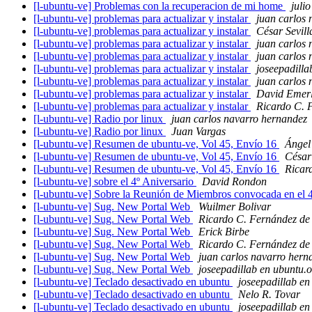
[l-ubuntu-ve] Problemas con la recuperacion de mi home
julio
[l-ubuntu-ve] problemas para actualizar y instalar
juan carlos
[l-ubuntu-ve] problemas para actualizar y instalar
César Sevill
[l-ubuntu-ve] problemas para actualizar y instalar
juan carlos
[l-ubuntu-ve] problemas para actualizar y instalar
juan carlos
[l-ubuntu-ve] problemas para actualizar y instalar
joseepadilla
[l-ubuntu-ve] problemas para actualizar y instalar
juan carlos
[l-ubuntu-ve] problemas para actualizar y instalar
David Emer
[l-ubuntu-ve] problemas para actualizar y instalar
Ricardo C. 
[l-ubuntu-ve] Radio por linux
juan carlos navarro hernandez
[l-ubuntu-ve] Radio por linux
Juan Vargas
[l-ubuntu-ve] Resumen de ubuntu-ve, Vol 45, Envío 16
Ángel
[l-ubuntu-ve] Resumen de ubuntu-ve, Vol 45, Envío 16
César 
[l-ubuntu-ve] Resumen de ubuntu-ve, Vol 45, Envío 16
Ricar
[l-ubuntu-ve] sobre el 4º Aniversario
David Rondon
[l-ubuntu-ve] Sobre la Reunión de Miembros convocada en el 
[l-ubuntu-ve] Sug. New Portal Web
Wuilmer Bolivar
[l-ubuntu-ve] Sug. New Portal Web
Ricardo C. Fernández de
[l-ubuntu-ve] Sug. New Portal Web
Erick Birbe
[l-ubuntu-ve] Sug. New Portal Web
Ricardo C. Fernández de
[l-ubuntu-ve] Sug. New Portal Web
juan carlos navarro hern
[l-ubuntu-ve] Sug. New Portal Web
joseepadillab en ubuntu.o
[l-ubuntu-ve] Teclado desactivado en ubuntu
joseepadillab e
[l-ubuntu-ve] Teclado desactivado en ubuntu
Nelo R. Tovar
[l-ubuntu-ve] Teclado desactivado en ubuntu
joseepadillab e