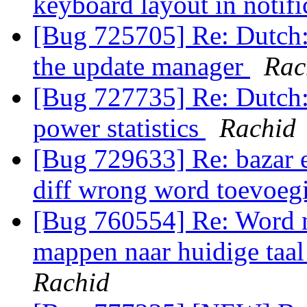
keyboard layout in notifi
[Bug 725705] Re: Dutch: '
the update manager
Rac
[Bug 727735] Re: Dutch: 
power statistics
Rachid
[Bug 729633] Re: bazar ex
diff wrong word toevoe
[Bug 760554] Re: Word m
mappen naar huidige taal
Rachid