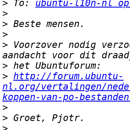
>
 To: 
ubuntu-l10n-nl op
>
>
>
>
 Voorzover nodig verzo
>
>
http://forum.ubuntu-
nl.org/vertalingen/nede
koppen-van-po-bestanden
>
>
>