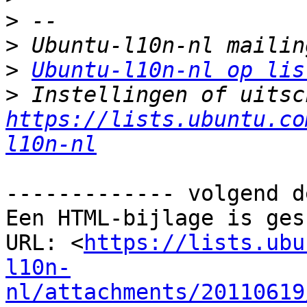
>
>
>
Ubuntu-l10n-nl op lis
>
https://lists.ubuntu.co
l10n-nl
------------- volgend d
Een HTML-bijlage is ges
URL: <
https://lists.ubu
l10n-
nl/attachments/20110619