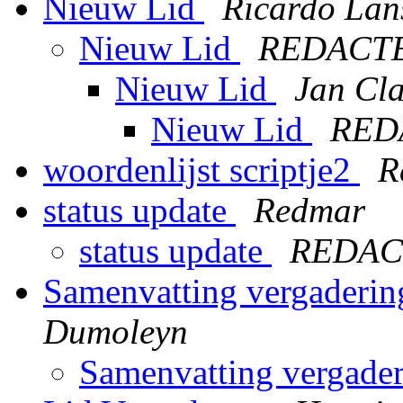
Nieuw Lid
Ricardo Lan
Nieuw Lid
REDACT
Nieuw Lid
Jan Cl
Nieuw Lid
RED
woordenlijst scriptje2
R
status update
Redmar
status update
REDAC
Samenvatting vergaderi
Dumoleyn
Samenvatting vergade