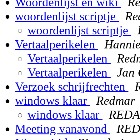
Woordenlijst en wiki
R
woordenlijst scriptje
Re
woordenlijst scriptje
Vertaalperikelen
Hannie
Vertaalperikelen
Red
Vertaalperikelen
Jan 
Verzoek schrijfrechten
windows klaar
Redmar
windows klaar
REDA
Meeting vanavond
RED