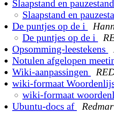
Slaapstand en pauzestan
Slaapstand en pauzest
De puntjes op de i
Hann
De puntjes op de i
R
Opsomming-leestekens
Notulen afgelopen meet
Wiki-aanpassingen
RE
wiki-formaat Woordenlij
wiki-formaat woordenl
Ubuntu-docs af
Redmar