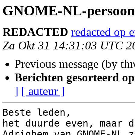
GNOME-NL-persoon
REDACTED
redacted op 
Za Okt 31 14:31:03 UTC 2
Previous message (by th
Berichten gesorteerd op
]
[ auteur ]
Beste leden,

het duurde even, maar d
Adrighem van GNOME-NL z