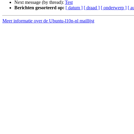
Next message (by thread):
Test
Berichten gesorteerd op:
[ datum ]
[ draad ]
[ onderwerp ]
[ a
Meer informatie over de Ubuntu-l10n-nl maillijst