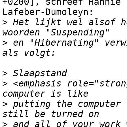
+0200], schreef Hannie

Lafeber-Dumoleyn:

>
 Het lijkt wel alsof h
>
 en "Hibernating" verw
>
>
 <emphasis role="stron
>
 putting the computer 
>
 and all of your work 