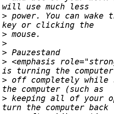
>
 power. You can wake t
>
>
>
>
 <emphasis role="stron
>
 off completely while 
>
 keeping all of your o