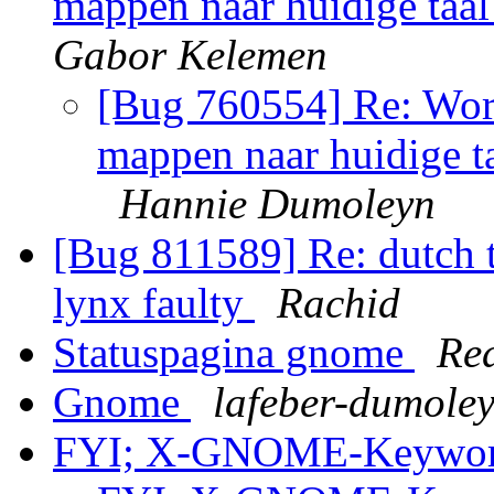
mappen naar huidige taal
Gabor Kelemen
[Bug 760554] Re: Word
mappen naar huidige ta
Hannie Dumoleyn
[Bug 811589] Re: dutch t
lynx faulty
Rachid
Statuspagina gnome
Re
Gnome
lafeber-dumole
FYI; X-GNOME-Keyword