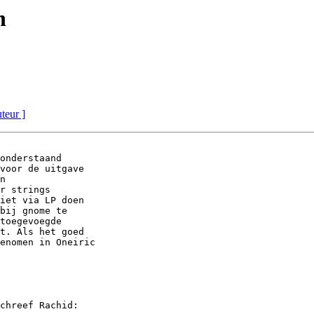
n
uteur ]
onderstaand

voor de uitgave

n

r strings

iet via LP doen

bij gnome te

toegevoegde

t. Als het goed

enomen in Oneiric

chreef Rachid:
