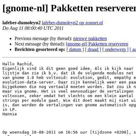
[gnome-nl] Pakketten reservere
lafeber-dumoleyn2
lafeber-dumoleyn2 op zonnet.nl
Do Aug 11 08:00:40 UTC 2011
Previous message (by thread):
nieuwe pakketten
Next message (by thread):
[gnome-nl] Pakketten reserveren
Berichten gesorteerd op:
[ datum ]
[ draad ]
[ onderwerp ]
[ a
Hallo Rachid,

Eigenlijk vind ik dit geen goed idee. Als ik kijk naar 
lijstje dan zie ik b.v. dat ik de volgende modules net 
van gnome 3.0 heb voltooid: evolution, gedit, empathy e
evolution-data-server. Daar zijn kennelijk weer een paa
bijgekomen die nog vertaald moeten worden. Dat zou ik n
maar via gnome. Het is veel eenvoudiger de vertalingen 
voltooien, zeker omdat het slechts om een klein aantal 
strings per module gaat. Wie dit doet maakt mij niet ui
is, dan worden de vertalingen van gnome automatisch opg
in LP.

Hannie

Op woensdag 10-08-2011 om 16:56 uur [tijdzone +0200], s