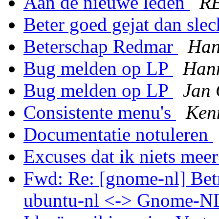
Aan de nieuwe leden
R
Beter goed gejat dan sle
Beterschap Redmar
Han
Bug melden op LP
Hann
Bug melden op LP
Jan 
Consistente menu's
Ken
Documentatie notuleren
Excuses dat ik niets mee
Fwd: Re: [gnome-nl] Bet
ubuntu-nl <-> Gnome-