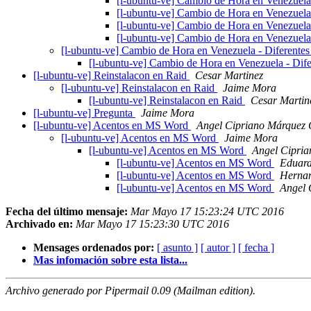
[l-ubuntu-ve] Cambio de Hora en Venezuela 
[l-ubuntu-ve] Cambio de Hora en Venezuela 
[l-ubuntu-ve] Cambio de Hora en Venezuela 
[l-ubuntu-ve] Cambio de Hora en Venezuela 
[l-ubuntu-ve] Cambio de Hora en Venezuela - Diferentes
[l-ubuntu-ve] Cambio de Hora en Venezuela - Dife
[l-ubuntu-ve] Reinstalacon en Raid
Cesar Martinez
[l-ubuntu-ve] Reinstalacon en Raid
Jaime Mora
[l-ubuntu-ve] Reinstalacon en Raid
Cesar Martin
[l-ubuntu-ve] Pregunta
Jaime Mora
[l-ubuntu-ve] Acentos en MS Word
Angel Cipriano Márquez 
[l-ubuntu-ve] Acentos en MS Word
Jaime Mora
[l-ubuntu-ve] Acentos en MS Word
Angel Cipri
[l-ubuntu-ve] Acentos en MS Word
Eduar
[l-ubuntu-ve] Acentos en MS Word
Hernan
[l-ubuntu-ve] Acentos en MS Word
Angel 
Fecha del último mensaje:
Mar Mayo 17 15:23:24 UTC 2016
Archivado en:
Mar Mayo 17 15:23:30 UTC 2016
Mensages ordenados por:
[ asunto ]
[ autor ]
[ fecha ]
Mas infomación sobre esta lista...
Archivo generado por Pipermail 0.09 (Mailman edition).