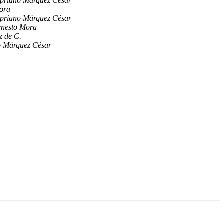
ipriano Márquez César
ora
ipriano Márquez César
rnesto Mora
z de C.
o Márquez César