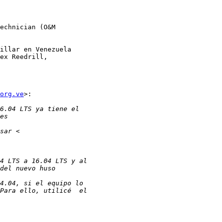
echnician (O&M

illar en Venezuela

ex Reedrill,

org.ve
>:
