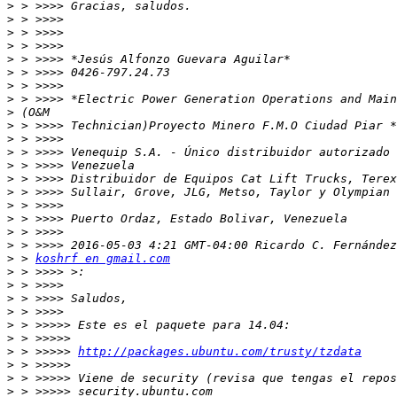
>
>
>
>
>
>
>
>
>
>
>
>
>
>
>
>
>
>
>
>
 > 
koshrf en gmail.com
>
>
>
>
>
>
>
 > >>>>> 
http://packages.ubuntu.com/trusty/tzdata
>
>
>