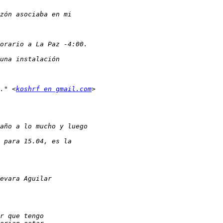
." <
koshrf en gmail.com