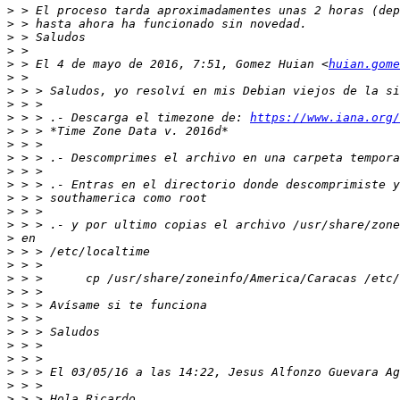
>
>
>
>
>
 > El 4 de mayo de 2016, 7:51, Gomez Huian <
huian.gome
>
>
>
>
 > > .- Descarga el timezone de: 
https://www.iana.org/
>
>
>
>
>
>
>
>
>
>
>
>
>
>
>
>
>
>
>
>
>