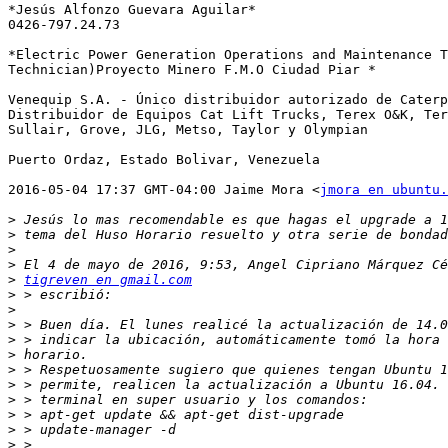
*Jesús Alfonzo Guevara Aguilar*

0426-797.24.73

*Electric Power Generation Operations and Maintenance T
Technician)Proyecto Minero F.M.O Ciudad Piar *

Venequip S.A. - Único distribuidor autorizado de Caterp
Distribuidor de Equipos Cat Lift Trucks, Terex O&K, Ter
Sullair, Grove, JLG, Metso, Taylor y Olympian

Puerto Ordaz, Estado Bolivar, Venezuela

2016-05-04 17:37 GMT-04:00 Jaime Mora <
jmora en ubuntu.
>
>
>
>
>
tigreven en gmail.com
>
>
>
>
>
>
>
>
>
>
>