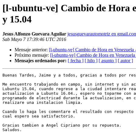
[l-ubuntu-ve] Cambio de Hora en
y 15.04
Jesus Alfonzo Guevara Aguilar
jesusguevarautomotriz en gmail.co
Sab Mayo 7 17:39:46 UTC 2016
Mensaje anterior:
[l-ubuntu-ve] Cambio de Hora en Venezuela -
Próximo mensaje:
[l-ubuntu-ve] Cambio de Hora en Venezuela -
Mensajes ordenados por:
[ fecha ]
[ hilo ]
[ asunto ]
[ autor ]
Buenas Tardes, Jaime y a todos, gracias a todos por res
Me encuentro trabajando en campo, sin internet y sin ac
Lubuntu 15.04, cuando regrese a la ciudad intentare rea
actualizacion a Lubuntu 16.04., espero no toparme con a
programado de electricad durante la actualizacion, en c
realizare una instalacion limpia.

Cuando lo haga les comentare el resultado con respecto 
cual espero sea satisfactorio.

Gracias tambien a Angel Cipriano por su repuesta.

Saludos.
