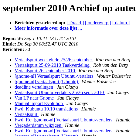
september 2010 Archief op aute
Berichten gesorteerd op:
[ Draad ]
[ onderwerp ]
[ datum ]
Meer informatie over deze lijst ...
Begin:
Wo Sep 1 10:41:13 UTC 2010
Einde:
Do Sep 30 08:52:47 UTC 2010
Berichten:
30
Vertaalspurt weekeinde 25/26 september
Rob van den Berg
Vertaalspurt 25-09-2010 Taakverdeling
Rob van den Berg
Vertaalspurt 26 september 2010
Rob van den Berg
[gnome-nl] Vertaalspurt Ubuntu-vertalers
Wouter Bolsterlee
[gnome-nl] vertaalspurt (Ubuntu)
Wouter Bolsterlee
deadline vertalingen
Jan Claeys
Vertaalspurt Ubuntu-vertalers 25/26 sept. 2010
Jan Claeys
Van LP naar Gnome
Jan Claeys
Manual import Evolution
Jan Claeys
Fwd: Kubuntu 10.10 translations
Hannie
Vertaalspurt
Hannie
Fwd: Re: [gnome-nl] Vertaalspurt Ubuntu-vertalers
Hannie
Vergaderdatum wijzigen
Hannie
Fwd: Re: [gnome-nl] Vertaalspurt Ubuntu-vertalers
Hannie