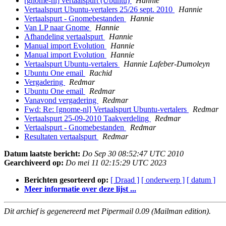
[gnome-nl] vertaalspurt (Ubuntu)
Hannie
Vertaalspurt Ubuntu-vertalers 25/26 sept. 2010
Hannie
Vertaalspurt - Gnomebestanden
Hannie
Van LP naar Gnome
Hannie
Afhandeling vertaalspurt
Hannie
Manual import Evolution
Hannie
Manual import Evolution
Hannie
Vertaalspurt Ubuntu-vertalers
Hannie Lafeber-Dumoleyn
Ubuntu One email
Rachid
Vergadering
Redmar
Ubuntu One email
Redmar
Vanavond vergadering
Redmar
Fwd: Re: [gnome-nl] Vertaalspurt Ubuntu-vertalers
Redmar
Vertaalspurt 25-09-2010 Taakverdeling
Redmar
Vertaalspurt - Gnomebestanden
Redmar
Resultaten vertaalspurt
Redmar
Datum laatste bericht:
Do Sep 30 08:52:47 UTC 2010
Gearchiveerd op:
Do mei 11 02:15:29 UTC 2023
Berichten gesorteerd op:
[ Draad ]
[ onderwerp ]
[ datum ]
Meer informatie over deze lijst ...
Dit archief is gegenereerd met Pipermail 0.09 (Mailman edition).