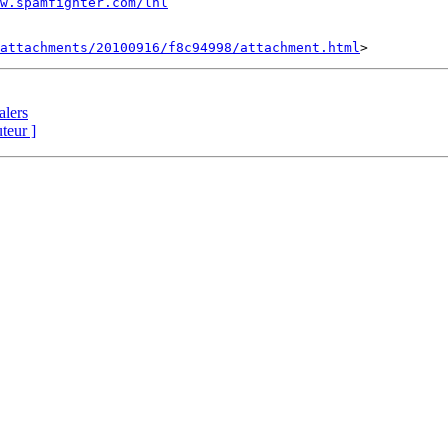
w.spamfighter.com/lnl
attachments/20100916/f8c94998/attachment.html
alers
uteur ]