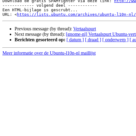
Download de gratis SPAMfighter via deze link: 
http://ww
------------- volgend deel ------------

Een HTML-bijlage is gescrubt...

URL: <
https://lists.ubuntu.com/archives/ubuntu-l10n-nl/
Previous message (by thread):
Vertaalspurt
Next message (by thread):
[gnome-nl] Vertaalspurt Ubuntu-vert
Berichten gesorteerd op:
[ datum ]
[ draad ]
[ onderwerp ]
[ a
Meer informatie over de Ubuntu-l10n-nl maillijst