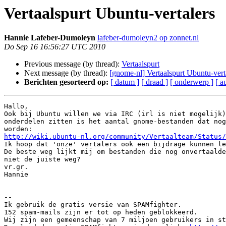
Vertaalspurt Ubuntu-vertalers
Hannie Lafeber-Dumoleyn
lafeber-dumoleyn2 op zonnet.nl
Do Sep 16 16:56:27 UTC 2010
Previous message (by thread):
Vertaalspurt
Next message (by thread):
[gnome-nl] Vertaalspurt Ubuntu-vert
Berichten gesorteerd op:
[ datum ]
[ draad ]
[ onderwerp ]
[ a
Hallo,

Ook bij Ubuntu willen we via IRC (irl is niet mogelijk)
onderdelen zitten is het aantal gnome-bestanden dat nog
http://wiki.ubuntu-nl.org/community/Vertaalteam/Status/

Ik hoop dat 'onze' vertalers ook een bijdrage kunnen le
De beste weg lijkt mij om bestanden die nog onvertaalde
niet de juiste weg?

vr.gr.

Hannie

--

Ik gebruik de gratis versie van SPAMfighter.

152 spam-mails zijn er tot op heden geblokkeerd.

Wij zijn een gemeenschap van 7 miljoen gebruikers in st